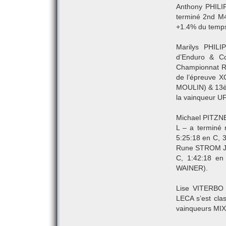
Anthony PHILI
terminé 2nd M4
+1.4% du temp
Marilys PHIL
d’Enduro & C
Championnat R
de l’épreuve X
MOULIN) & 13è
la vainqueur U
Michael PITZNE
L – a terminé
5:25:18 en C, 
Rune STROM JE
C, 1:42:18 e
WAINER).
Lise VITERBO 
LECA s’est cl
vainqueurs MIX