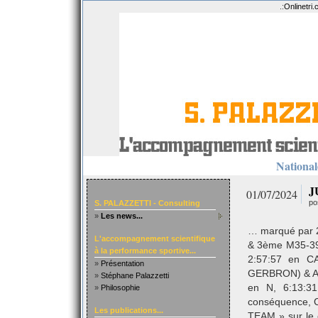
.:
Onlinetri
Nationale
J
01/07/2024
po
S. PALAZZETTI - Consulting
»
Les news...
… marqué par 2
L'accompagnement scientifique
& 3ème M35-39 
à la performance sportive...
2:57:57 en C
»
Présentation
GERBRON) & Au
»
Stéphane Palazzetti
en N, 6:13:3
»
Philosophie
conséquence, C
Les publications...
TEAM » sur le 