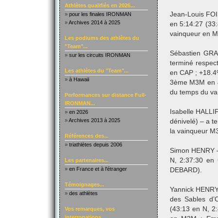
Athlètes qualifiés en 2026...
Jean-Louis FOI
»
pour les finales IRONMAN
»
Archives 2014 à 2025
en 5:14:27 (33
vainqueur en 
Les podiums des athlètes du
"Team"...
Sébastien GRA
»
sur les circuits IRONMAN
terminé respec
Les athlètes du "Team"...
en CAP ; +18.4
»
à Hawaii
3ème M3M en 4:
du temps du v
Performances sur distance Full-
IRONMAN...
Isabelle HALLIF
»
en 2026
»
Archives 2013 à 2025
dénivelé) – a 
la vainqueur M
Références des...
»
triathlètes depuis 2006
Simon HENRY – 
N, 2:37:30 en
Les partenaires...
»
en France et à l'étranger
DEBARD).
Témoignages...
Yannick HENRY 
»
des athlètes
des Sables d’
(43:13 en N, 2
Vos remarques, vos
interrogations...