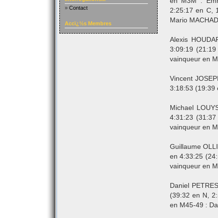
en M3M : Emm
»
Contact
2:25:17 en C, 
Mario MACHAD
Accï¿½s Membres
Alexis HOUDA
3:09:19 (21:1
vainqueur en M
Vincent JOSEP
3:18:53 (19:39 
Michael LOUYS
4:31:23 (31:3
vainqueur en M
Guillaume OLLI
en 4:33:25 (24
vainqueur en 
Daniel PETRES
(39:32 en N, 2
en M45-49 : D