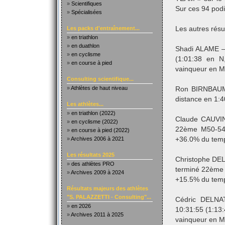
»
Scientifiques
Sur ces 94 podi
»
Spécialisées
Les packs d'entraînement...
Les autres résu
»
en triathlon
»
en duathlon
Shadi ALAME –
»
en cyclisme
(1:01:38 en 
»
en course à pied
vainqueur en M
Consulting scientifique...
»
Athlètes de haut niveau
Ron BIRNBAUM 
distance en 1:
Les athlètes...
»
en triathlon (2022)
Claude CAUVIN
»
en cyclisme (2022)
22ème M50-54 
»
en course à pied (2022)
»
Archives 2006 à 2021
+36.0% du tem
Les résultats 2025
Christophe DEL
»
des athlètes PRO
terminé 22ème 
»
Archives 2009 à 2024
+15.5% du tem
Résultats majeurs des athlètes
"S. PALAZZETTI - Consulting"...
Cédric DELNA
»
en 2026
10:31:55 (1:13
»
Archives 2011 à 2025
vainqueur en 