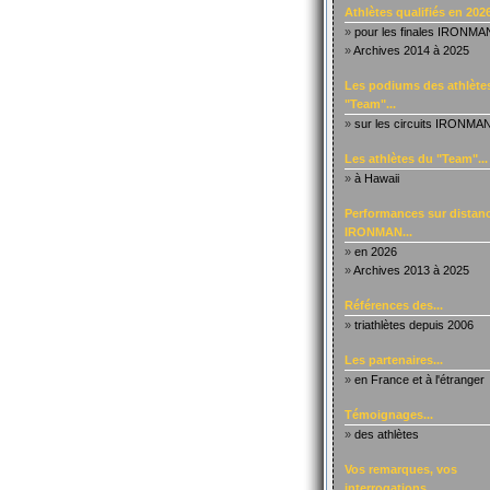
Athlètes qualifiés en 2026
»
pour les finales IRONMA
»
Archives 2014 à 2025
Les podiums des athlète
"Team"...
»
sur les circuits IRONMA
Les athlètes du "Team"...
»
à Hawaii
Performances sur distanc
IRONMAN...
»
en 2026
»
Archives 2013 à 2025
Références des...
»
triathlètes depuis 2006
Les partenaires...
»
en France et à l'étranger
Témoignages...
»
des athlètes
Vos remarques, vos
interrogations...