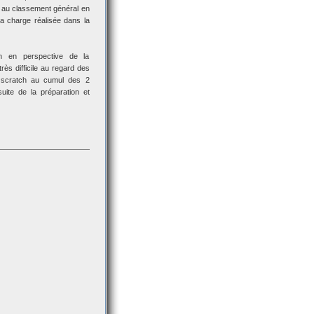
ce au classement général en
la charge réalisée dans la
n en perspective de la
ès difficile au regard des
t scratch au cumul des 2
ite de la préparation et