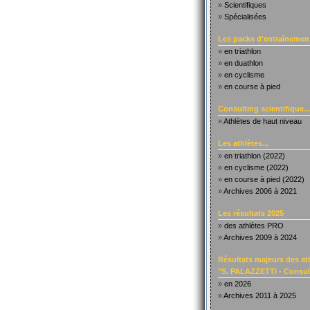
»
Scientifiques
»
Spécialisées
Les packs d'entraînement
»
en triathlon
»
en duathlon
»
en cyclisme
»
en course à pied
Consulting scientifique...
»
Athlètes de haut niveau
Les athlètes...
»
en triathlon (2022)
»
en cyclisme (2022)
»
en course à pied (2022)
»
Archives 2006 à 2021
Les résultats 2025
»
des athlètes PRO
»
Archives 2009 à 2024
Résultats majeurs des at
"S. PALAZZETTI - Consult
»
en 2026
»
Archives 2011 à 2025