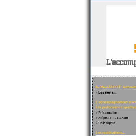
S. PALAZZETTI - Consult
»
Les news...
L'accompagnement scien
à la performance sportive.
»
Présentation
»
Stéphane Palazzetti
»
Philosophie
Les publications...