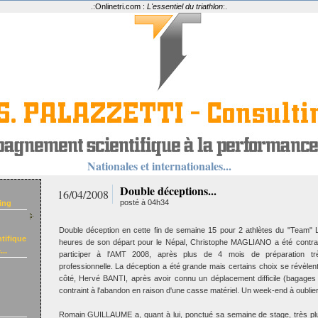
.:
Onlinetri.com :
L'essentiel du triathlon
:.
Nationales et internationales...
Double déceptions...
16/04/2008
posté à 04h34
ing
Double déception en cette fin de semaine 15 pour 2 athlètes du "Team"
tifique
heures de son départ pour le Népal, Christophe MAGLIANO a été contrai
..
participer à l'AMT 2008, après plus de 4 mois de préparation très
professionnelle. La déception a été grande mais certains choix se révèlent
côté, Hervé BANTI, après avoir connu un déplacement difficile (bagages 
contraint à l'abandon en raison d'une casse matériel. Un week-end à oublier
Romain GUILLAUME a, quant à lui, ponctué sa semaine de stage, très plu