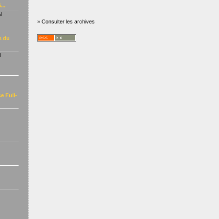
...
N
»
Consulter les archives
s du
N
e Full-