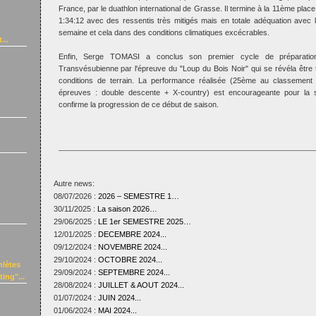
France, par le duathlon international de Grasse. Il termine à la 11ème pla
1:34:12 avec des ressentis très mitigés mais en totale adéquation avec 
semaine et cela dans des conditions climatiques excécrables.
...
Enfin, Serge TOMASI a conclus son premier cycle de préparatio
Transvésubienne par l'épreuve du "Loup du Bois Noir" qui se révéla être tr
conditions de terrain. La performance réalisée (25ème au classemen
épreuves : double descente + X-country) est encourageante pour la su
confirme la progression de ce début de saison.
Autre news:
08/07/2026 :
2026 – SEMESTRE 1…
30/11/2025 :
La saison 2026…
29/06/2025 :
LE 1er SEMESTRE 2025…
12/01/2025 :
DECEMBRE 2024...
09/12/2024 :
NOVEMBRE 2024...
29/10/2024 :
OCTOBRE 2024...
hlètes
29/09/2024 :
SEPTEMBRE 2024...
ing"...
28/08/2024 :
JUILLET & AOUT 2024...
01/07/2024 :
JUIN 2024...
01/06/2024 :
MAI 2024...