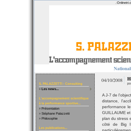
.:
Onlinetri
Nationale
H
04/10/2008
po
S. PALAZZETTI - Consulting
»
Les news...
A J-7 de l'objec
L'accompagnement scientifique
distance, l'ac
à la performance sportive...
performance le
»
Présentation
GUILLAUME et 
»
Stéphane Palazzetti
plan du stress e
»
Philosophie
côté de Big I
Les publications...
particulièremen