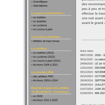
»
Scientifiques
des recommandat
»
Spécialisées
peu à peu et tr
Les packs d'entraînement...
effectue la tra
»
en triathlon
une nuit avant d
»
en duathlon
avant le grand 
»
en cyclisme
»
en course à pied
Consulting scientifique...
»
Athlètes de haut niveau
Les athlètes...
Autre news:
»
en triathlon (2022)
08/07/2026 :
2026 –
»
en cyclisme (2022)
30/11/2025 :
La sais
»
en course à pied (2022)
29/06/2025 :
LE 1er
»
Archives 2006 à 2021
12/01/2025 :
DECEMBR
09/12/2024 :
NOVEMBR
Les résultats 2025
29/10/2024 :
OCTOBRE
»
des athlètes PRO
»
Archives 2009 à 2024
29/09/2024 :
SEPTEMB
28/08/2024 :
JUILLET
Résultats majeurs des athlètes
01/07/2024 :
JUIN 202
"S. PALAZZETTI - Consulting"...
01/06/2024 :
MAI 2024
»
en 2026
»
Archives 2011 à 2025