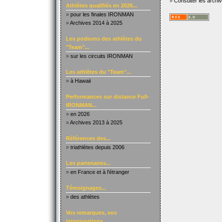
»
Consulter les archi
Athlètes qualifiés en 2026...
»
pour les finales IRONMAN
»
Archives 2014 à 2025
Les podiums des athlètes du
"Team"...
»
sur les circuits IRONMAN
Les athlètes du "Team"...
»
à Hawaii
Performances sur distance Full-
IRONMAN...
»
en 2026
»
Archives 2013 à 2025
Références des...
»
triathlètes depuis 2006
Les partenaires...
»
en France et à l'étranger
Témoignages...
»
des athlètes
Vos remarques, vos
interrogations...