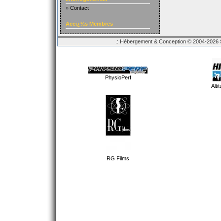
»
Contact
Accï¿½s Membres
.: Hébergement & Conception © 2004-2026 Sp
PhysioPerf
Alti
RG Films