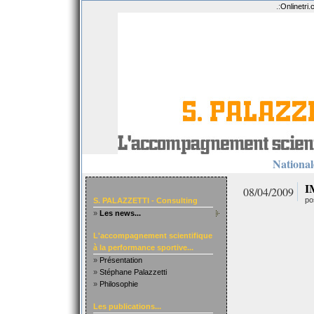
.:
Onlinetri
Nationale
I
08/04/2009
po
S. PALAZZETTI - Consulting
»
Les news...
L'accompagnement scientifique
à la performance sportive...
»
Présentation
»
Stéphane Palazzetti
»
Philosophie
Les publications...