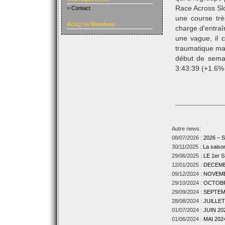
Race Across Slo
»
Contact
une course trè
Accï¿½s Membres
charge d'entraî
une vague, il 
traumatique mai
début de semai
3:43:39 (+1.6%
Autre news:
08/07/2026 :
2026 –
30/11/2025 :
La sais
29/06/2025 :
LE 1er
12/01/2025 :
DECEMBR
09/12/2024 :
NOVEMBR
29/10/2024 :
OCTOBRE
29/09/2024 :
SEPTEMB
28/08/2024 :
JUILLET
01/07/2024 :
JUIN 202
01/06/2024 :
MAI 2024