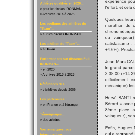
expérience pou
Athlètes qualifiés en 2026...
l’effort, et cel
»
pour les finales IRONMAN
»
Archives 2014 à 2025
Quelques heure
Les podiums des athlètes du
marathon du cô
"Team"...
chronométrique
»
sur les circuits IRONMAN
du vainqueur
satisfaisante 
Les athlètes du "Team"...
»
à Hawaii
+4.6%). Prochai
Performances sur distance Full-
Jean-Marc CALI
IRONMAN...
le grand parco
»
en 2026
3:38:00 (+14.3
»
Archives 2013 à 2025
difficilement 
Références des...
mécanique) les 
»
triathlètes depuis 2006
Hervé BANTI s’e
Les partenaires...
Bérard » avec p
»
en France et à l'étranger
8ème place a
Témoignages...
vainqueur), sans
»
des athlètes
Enfin, Hugues R
Vos remarques, vos
qui a regroupé 
interrogations...