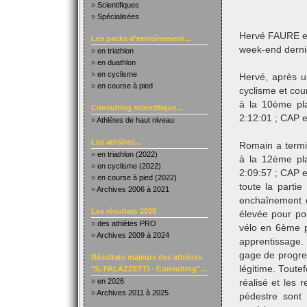
»
Scientifiques
»
Spécialisées
Hervé FAURE et
Les packs d'entraînement...
week-end dernie
»
en triathlon
»
en duathlon
»
en cyclisme
Hervé, après u
»
en course à pied
cyclisme et cou
à la 10ème pl
Consulting scientifique...
2:12:01 ; CAP 
»
Athlètes de haut niveau
Les athlètes...
Romain a termi
»
en triathlon (2022)
à la 12ème pl
»
en cyclisme (2022)
2:09:57 ; CAP e
»
en course à pied (2022)
toute la parti
»
Archives 2006 à 2021
enchaînement di
Les résultats 2025
élevée pour po
»
des athlètes PRO
vélo en 6ème p
»
Archives 2009 à 2024
apprentissage.
gage de progres
Résultats majeurs des athlètes
légitime. Toutef
"S. PALAZZETTI - Consulting"...
»
en 2026
réalisé et les 
»
Archives 2011 à 2025
pédestre sont t