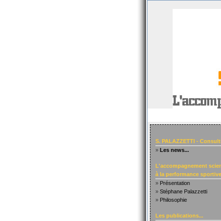
S. PALAZZETTI - Consult
»
Les news...
L'accompagnement scien
à la performance sportive.
»
Présentation
»
Stéphane Palazzetti
»
Philosophie
Les publications...