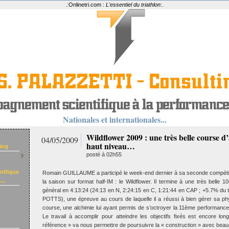
.:
Onlinetri.com :
L'essentiel du triathlon
:.
Nationales et internationales...
Wildflower 2009 : une très belle course d
04/05/2009
haut niveau…
ing
posté à 02h55
tifique
Romain GUILLAUME a participé le week-end dernier à sa seconde compétiti
..
la saison sur format half-IM : le Wildflower. Il termine à une très belle
général en 4:13:24 (24:13 en N, 2:24:15 en C, 1:21:44 en CAP ; +5.7% du
POTTS), une épreuve au cours de laquelle il a réussi à bien gérer sa phy
course, une alchimie lui ayant permis de s’octroyer la 11ème performance
Le travail à accomplir pour atteindre les objectifs fixés est encore lo
référence » va nous permettre de poursuivre la « construction » avec beau