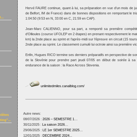
Hervé FAURE continue, quant à lui, sa préparation en vue d’un mois de j
de Belfort, IM de France) dans de bonnes dispositions en remportant le tri
...
1:04:50 (9:53 en N, 33:00 en C, 21:59 en CAP).
Jean-Marc CALIENNO, pour sa part, a remporté sa première compétit
d’Ollioules (course UFOLEP en 2 étapes) en prenant respectivement le mati
km) la 2nde place au sprint et l’après-midi sur l’épreuve en circuit (15 tou
2nde place au sprint. Le classement cumulé lui octroie ainsi sa première vict
Enfin, Hugues RICO termine ses derniers préparatifs en perspective de so
de la Slovénie pour prendre part jeudi 07/05 en début de soirée à sa 
endurance de la saison : la Race Across Slovenia.
unlimitedmiles.canalblog.com/
Autre news:
hlètes
08/07/2026 :
2026 – SEMESTRE 1…
ing"...
30/11/2025 :
La saison 2026…
29/06/2025 :
LE 1er SEMESTRE 2025…
12/01/2025 :
DECEMBRE 2024...