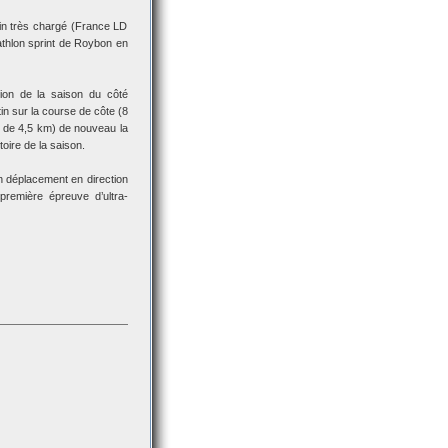
uin très chargé (France LD
athlon sprint de Roybon en
ion de la saison du côté
n sur la course de côte (8
rs de 4,5 km) de nouveau la
oire de la saison.
n déplacement en direction
première épreuve d’ultra-