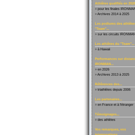
Athlètes qualifiés en 2026
»
pour les finales IRONMA
»
Archives 2014 à 2025
Les podiums des athlète
"Team"...
»
sur les circuits IRONMA
Les athlètes du "Team"...
»
à Hawaii
Performances sur distanc
IRONMAN...
»
en 2026
»
Archives 2013 à 2025
Références des...
»
triathlètes depuis 2006
Les partenaires...
»
en France et à l'étranger
Témoignages...
»
des athlètes
Vos remarques, vos
interrogations...