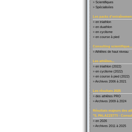
»
Scientifiques
»
Spécialisées
Les packs d'entraînement
»
en triathlon
»
en duathlon
»
en cyclisme
»
en course à pied
Consulting scientifique...
»
Athlètes de haut niveau
Les athlètes...
»
en triathlon (2022)
»
en cyclisme (2022)
»
en course à pied (2022)
»
Archives 2006 à 2021
Les résultats 2025
»
des athlètes PRO
»
Archives 2009 à 2024
Résultats majeurs des at
"S. PALAZZETTI - Consult
»
en 2026
»
Archives 2011 à 2025