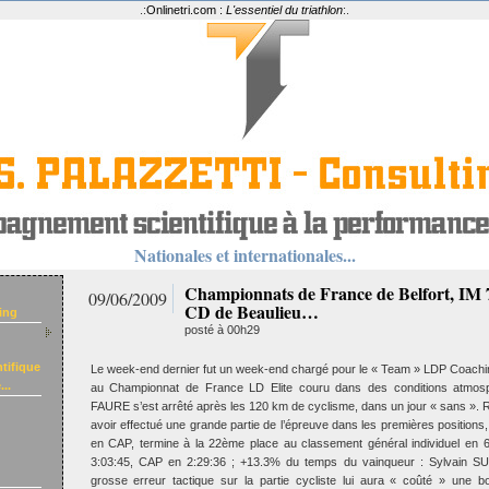
.:
Onlinetri.com :
L'essentiel du triathlon
:.
Nationales et internationales...
Championnats de France de Belfort, IM 7
09/06/2009
CD de Beaulieu…
ing
posté à 00h29
tifique
Le week-end dernier fut un week-end chargé pour le « Team » LDP Coachin
..
au Championnat de France LD Elite couru dans des conditions atmosphé
FAURE s’est arrêté après les 120 km de cyclisme, dans un jour « sans 
avoir effectué une grande partie de l’épreuve dans les premières positio
en CAP, termine à la 22ème place au classement général individuel en 
3:03:45, CAP en 2:29:36 ; +13.3% du temps du vainqueur : Sylvain SU
grosse erreur tactique sur la partie cycliste lui aura « coûté » une