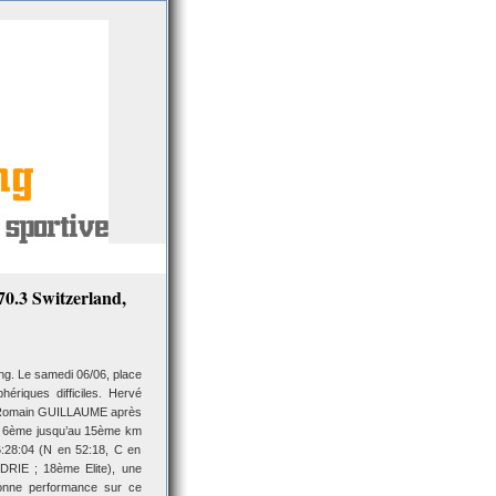
0.3 Switzerland,
g. Le samedi 06/06, place
riques difficiles. Hervé
». Romain GUILLAUME après
ns, 6ème jusqu’au 15ème km
6:28:04 (N en 52:18, C en
DRIE ; 18ème Elite), une
 bonne performance sur ce