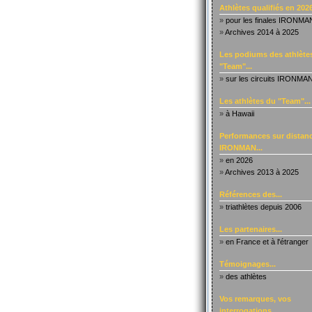
Athlètes qualifiés en 2026
»
pour les finales IRONMA
»
Archives 2014 à 2025
Les podiums des athlète
"Team"...
»
sur les circuits IRONMA
Les athlètes du "Team"...
»
à Hawaii
Performances sur distanc
IRONMAN...
»
en 2026
»
Archives 2013 à 2025
Références des...
»
triathlètes depuis 2006
Les partenaires...
»
en France et à l'étranger
Témoignages...
»
des athlètes
Vos remarques, vos
interrogations...