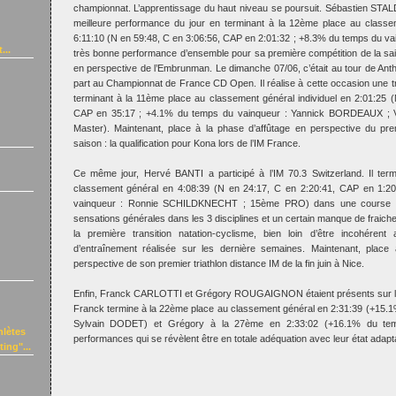
championnat. L’apprentissage du haut niveau se poursuit. Sébastien STALDE
meilleure performance du jour en terminant à la 12ème place au classem
6:11:10 (N en 59:48, C en 3:06:56, CAP en 2:01:32 ; +8.3% du temps du vai
...
très bonne performance d’ensemble pour sa première compétition de la sa
en perspective de l’Embrunman. Le dimanche 07/06, c’était au tour de An
part au Championnat de France CD Open. Il réalise à cette occasion une 
terminant à la 11ème place au classement général individuel en 2:01:25 
CAP en 35:17 ; +4.1% du temps du vainqueur : Yannick BORDEAUX ; 
Master). Maintenant, place à la phase d’affûtage en perspective du prem
saison : la qualification pour Kona lors de l’IM France.
Ce même jour, Hervé BANTI a participé à l’IM 70.3 Switzerland. Il te
classement général en 4:08:39 (N en 24:17, C en 2:20:41, CAP en 1:2
vainqueur : Ronnie SCHILDKNECHT ; 15ème PRO) dans une course r
sensations générales dans les 3 disciplines et un certain manque de fraic
la première transition natation-cyclisme, bien loin d’être incohéren
d’entraînement réalisée sur les dernière semaines. Maintenant, place
perspective de son premier triathlon distance IM de la fin juin à Nice.
Enfin, Franck CARLOTTI et Grégory ROUGAIGNON étaient présents sur le 
Franck termine à la 22ème place au classement général en 2:31:39 (+15.1
Sylvain DODET) et Grégory à la 27ème en 2:33:02 (+16.1% du tem
hlètes
performances qui se révèlent être en totale adéquation avec leur état adapt
ing"...