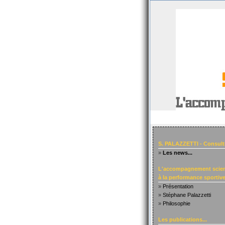
S. PALAZZETTI - Consult
»
Les news...
L'accompagnement scien
à la performance sportive.
»
Présentation
»
Stéphane Palazzetti
»
Philosophie
Les publications...