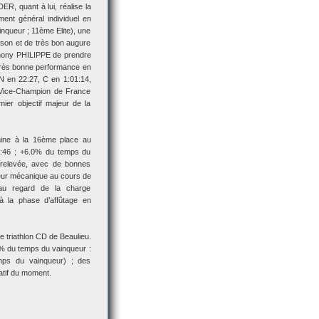
R, quant à lui, réalise la
ent général individuel en
nqueur ; 11ème Elite), une
ison et de très bon augure
thony PHILIPPE de prendre
très bonne performance en
(N en 22:27, C en 1:01:14,
Vice-Champion de France
ier objectif majeur de la
rmine à la 16ème place au
0:46 ; +6.0% du temps du
elevée, avec de bonnes
heur mécanique au cours de
t au regard de la charge
 à la phase d’affûtage en
triathlon CD de Beaulieu.
% du temps du vainqueur :
ps du vainqueur) ; des
atif du moment.