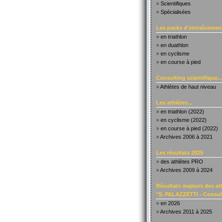
»
Scientifiques
»
Spécialisées
Les packs d'entraînement
»
en triathlon
»
en duathlon
»
en cyclisme
»
en course à pied
Consulting scientifique...
»
Athlètes de haut niveau
Les athlètes...
»
en triathlon (2022)
»
en cyclisme (2022)
»
en course à pied (2022)
»
Archives 2006 à 2021
Les résultats 2025
»
des athlètes PRO
»
Archives 2009 à 2024
Résultats majeurs des at
"S. PALAZZETTI - Consult
»
en 2026
»
Archives 2011 à 2025