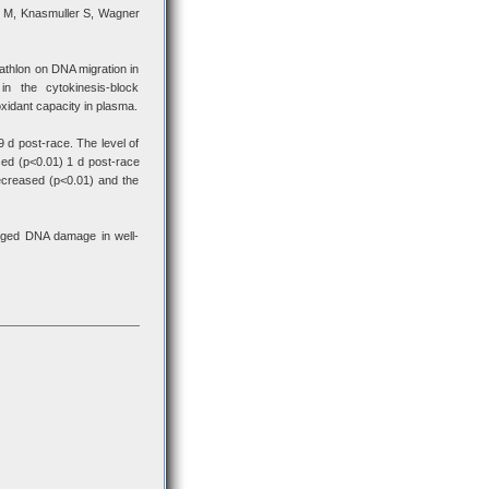
di M, Knasmuller S, Wagner
iathlon on DNA migration in
in the cytokinesis-block
xidant capacity in plasma.
 d post-race. The level of
sed (p<0.01) 1 d post-race
decreased (p<0.01) and the
onged DNA damage in well-