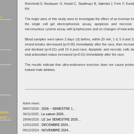
Reichhold S, Neubauer O, Hoelzl C, Stadlmayr B, Valentini J, Ferk F, Kun
KH.
...
The major aims of this study were to investigate the effect of an Ironman tr
the single cell gel electrophoresis assay, apoptosis and necrosis 
micronucleus cytome assay with lymphocytes and on changes of total antio
Blood samples were taken 2 days (d) before, within 20 min, 1 d, 5 d and 19
strand breaks decreased (p<0.05) immediately after the race, then increa
and declined (p<0.01) until 19 d post-race. Apoptotic and necrotic cells 
total antioxidant status increased (p<0.01) immediately after the race.
The results indicate that ultra-endurance exercise does not cause prol
trained male athletes.
Autre news:
08/07/2026 :
2026 – SEMESTRE 1…
hlètes
30/11/2025 :
La saison 2026…
ing"...
29/06/2025 :
LE 1er SEMESTRE 2025…
12/01/2025 :
DECEMBRE 2024...
09/12/2024 :
NOVEMBRE 2024...