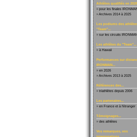
Athlètes qualifiés en 2026
»
pour les finales IRONMA
»
Archives 2014 à 2025
Les podiums des athlète
"Team"...
»
sur les circuits IRONMA
Les athlètes du "Team"...
»
à Hawaii
Performances sur distanc
IRONMAN...
»
en 2026
»
Archives 2013 à 2025
Références des...
»
triathlètes depuis 2006
Les partenaires...
»
en France et à l'étranger
Témoignages...
»
des athlètes
Vos remarques, vos
interrogations...