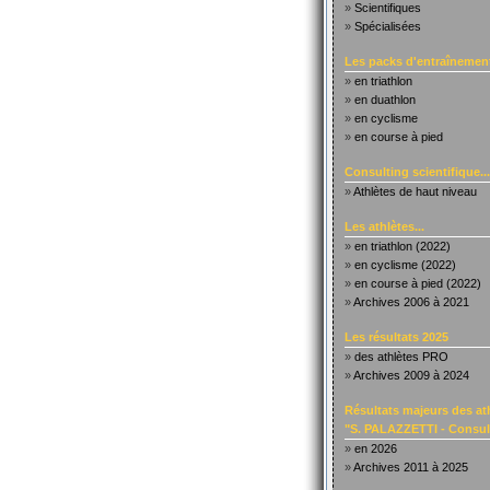
»
Scientifiques
»
Spécialisées
Les packs d'entraînement
»
en triathlon
»
en duathlon
»
en cyclisme
»
en course à pied
Consulting scientifique...
»
Athlètes de haut niveau
Les athlètes...
»
en triathlon (2022)
»
en cyclisme (2022)
»
en course à pied (2022)
»
Archives 2006 à 2021
Les résultats 2025
»
des athlètes PRO
»
Archives 2009 à 2024
Résultats majeurs des at
"S. PALAZZETTI - Consult
»
en 2026
»
Archives 2011 à 2025