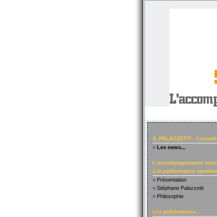
S. PALAZZETTI - Consult
»
Les news...
L'accompagnement scien
à la performance sportive.
»
Présentation
»
Stéphane Palazzetti
»
Philosophie
Les publications...