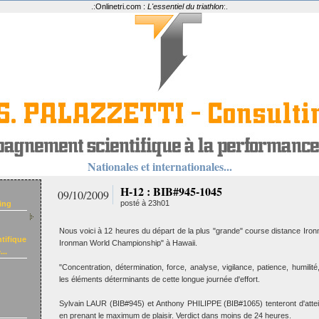
.:
Onlinetri.com :
L'essentiel du triathlon
:.
Nationales et internationales...
H-12 : BIB#945-1045
09/10/2009
posté à 23h01
ing
Nous voici à 12 heures du départ de la plus "grande" course distance Ironm
tifique
Ironman World Championship" à Hawaii.
..
"Concentration, détermination, force, analyse, vigilance, patience, humilité,
les éléments déterminants de cette longue journée d'effort.
Sylvain LAUR (BIB#945) et Anthony PHILIPPE (BIB#1065) tenteront d'atteind
en prenant le maximum de plaisir. Verdict dans moins de 24 heures.