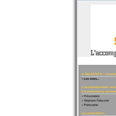
S. PALAZZETTI - Consult
»
Les news...
L'accompagnement scien
à la performance sportive.
»
Présentation
»
Stéphane Palazzetti
»
Philosophie
Les publications...