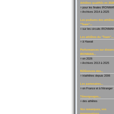
Athlètes qualifiés en 2026
»
pour les finales IRONMA
»
Archives 2014 à 2025
Les podiums des athlète
"Team"...
»
sur les circuits IRONMA
Les athlètes du "Team"...
»
à Hawaii
Performances sur distanc
IRONMAN...
»
en 2026
»
Archives 2013 à 2025
Références des...
»
triathlètes depuis 2006
Les partenaires...
»
en France et à l'étranger
Témoignages...
»
des athlètes
Vos remarques, vos
interrogations...