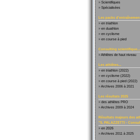
»
Scientifiques
»
Spécialisées
Les packs d'entraînement
»
en triathlon
»
en duathlon
»
en cyclisme
»
en course à pied
Consulting scientifique...
»
Athlètes de haut niveau
Les athlètes...
»
en triathlon (2022)
»
en cyclisme (2022)
»
en course à pied (2022)
»
Archives 2006 à 2021
Les résultats 2025
»
des athlètes PRO
»
Archives 2009 à 2024
Résultats majeurs des at
"S. PALAZZETTI - Consult
»
en 2026
»
Archives 2011 à 2025