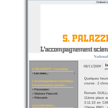
.:
Onlinetri
Nationale
1
08/11/2009
po
S. PALAZZETTI - Consulting
»
Les news...
Quelques heures
L'accompagnement scientifique
course : 2 chro
à la performance sportive...
»
Présentation
Romain GUILLA
»
Stéphane Palazzetti
11ème place au
»
Philosophie
3:11:10 en CA
Les publications...
10ème PRO ; me