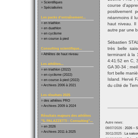
»
Scientifiques
course d'appre
»
Spécialisées
positivement 
Les packs d'entraînement...
néanmoins il lu
»
en triathlon
haut niveau. Il
»
en duathlon
autre par une b
»
en cyclisme
»
en course à pied
Sébastien STAL
très belle sai
Consulting scientifique...
»
Athlètes de haut niveau
terminant à la
4:41:52 en C, 
Les athlètes...
GA 30-34 ; meil
»
en triathlon (2022)
fort belle man
»
en cyclisme (2022)
Island. Hervé 
»
en course à pied (2022)
»
Archives 2006 à 2021
du côté de Tem
Les résultats 2025
»
des athlètes PRO
»
Archives 2009 à 2024
Résultats majeurs des athlètes
"S. PALAZZETTI - Consulting"...
Autre news:
»
en 2026
08/07/2026 :
2026 –
»
Archives 2011 à 2025
30/11/2025 :
La sais