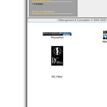
»
Contact
Accï¿½s Membres
.: Hébergement & Conception © 2004-2026 Sp
PhysioPerf
Alti
RG Films