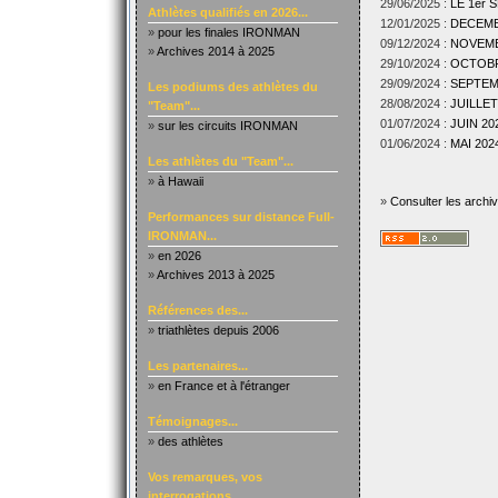
29/06/2025 :
LE 1er
Athlètes qualifiés en 2026...
12/01/2025 :
DECEMBR
»
pour les finales IRONMAN
09/12/2024 :
NOVEMBR
»
Archives 2014 à 2025
29/10/2024 :
OCTOBRE
29/09/2024 :
SEPTEMB
Les podiums des athlètes du
28/08/2024 :
JUILLET
"Team"...
01/07/2024 :
JUIN 202
»
sur les circuits IRONMAN
01/06/2024 :
MAI 2024
Les athlètes du "Team"...
»
à Hawaii
»
Consulter les archi
Performances sur distance Full-
IRONMAN...
»
en 2026
»
Archives 2013 à 2025
Références des...
»
triathlètes depuis 2006
Les partenaires...
»
en France et à l'étranger
Témoignages...
»
des athlètes
Vos remarques, vos
interrogations...