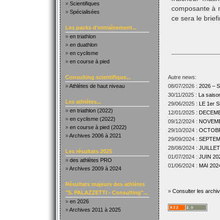
»
Scientifiques
composante à ne
»
Spécialisées
ce sera le briefi
Les packs d'entraînement...
»
en triathlon
»
en duathlon
»
en cyclisme
»
en course à pied
Consulting scientifique...
Autre news:
»
Athlètes de haut niveau
08/07/2026 :
2026 –
30/11/2025 :
La sais
Les athlètes...
29/06/2025 :
LE 1er
»
en triathlon (2022)
12/01/2025 :
DECEMBR
»
en cyclisme (2022)
09/12/2024 :
NOVEMBR
»
en course à pied (2022)
29/10/2024 :
OCTOBRE
»
Archives 2006 à 2021
29/09/2024 :
SEPTEMB
28/08/2024 :
JUILLET
Les résultats 2025
01/07/2024 :
JUIN 202
»
des athlètes PRO
01/06/2024 :
MAI 2024
»
Archives 2009 à 2024
Résultats majeurs des athlètes
»
Consulter les archi
"S. PALAZZETTI - Consulting"...
»
en 2026
»
Archives 2011 à 2025