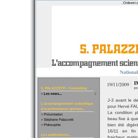
.:
Onlinetri
Nationale
I
19/11/2009
po
S. PALAZZETTI - Consulting
»
Les news...
J-3 avant le de
L'accompagnement scientifique
pour Hervé FAU
à la performance sportive...
La condition p
»
Présentation
beau fixe à que
»
Stéphane Palazzetti
bien été digér
»
Philosophie
16/11 en fin 
Les publications...
fraicheur mati