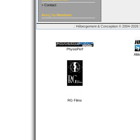
»
Contact
Accï¿½s Membres
.: Hébergement & Conception © 2004-2026 Sp
PhysioPerf
Alti
RG Films