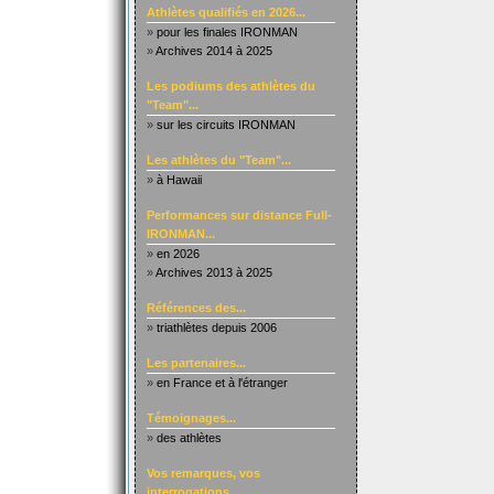
Athlètes qualifiés en 2026...
»
pour les finales IRONMAN
»
Archives 2014 à 2025
Les podiums des athlètes du
"Team"...
»
sur les circuits IRONMAN
Les athlètes du "Team"...
»
à Hawaii
Performances sur distance Full-
IRONMAN...
»
en 2026
»
Archives 2013 à 2025
Références des...
»
triathlètes depuis 2006
Les partenaires...
»
en France et à l'étranger
Témoignages...
»
des athlètes
Vos remarques, vos
interrogations...