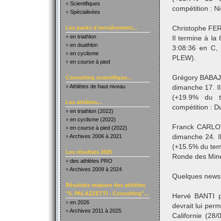
»
Scientifiques
compétition : N
»
Spécialisées
Les packs d'entraînement...
Christophe FER
»
en triathlon
Il termine à l
»
en duathlon
3:08:36 en C,
»
en cyclisme
PLEW).
»
en course à pied
Grégory BABAJK
Consulting scientifique...
»
Athlètes de haut niveau
dimanche 17. I
(+19.9% du t
Les athlètes...
compétition : D
»
en triathlon (2022)
»
en cyclisme (2022)
Franck CARLOTT
»
en course à pied (2022)
»
Archives 2006 à 2021
dimanche 24. I
(+15.5% du temp
Les résultats 2025
Ronde des Mine
»
des athlètes PRO
»
Archives 2009 à 2024
Quelques news 
Résultats majeurs des athlètes
"S. PALAZZETTI - Consulting"...
Hervé BANTI p
»
en 2026
devrait lui per
»
Archives 2011 à 2025
Californie (28/