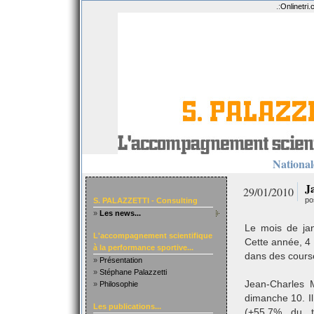
.:
Onlinetri
Nationale
J
29/01/2010
po
S. PALAZZETTI - Consulting
»
Les news...
Le mois de jan
L'accompagnement scientifique
Cette année, 4
à la performance sportive...
dans des course
»
Présentation
»
Stéphane Palazzetti
Jean-Charles 
»
Philosophie
dimanche 10. I
Les publications...
(+55.7% du t