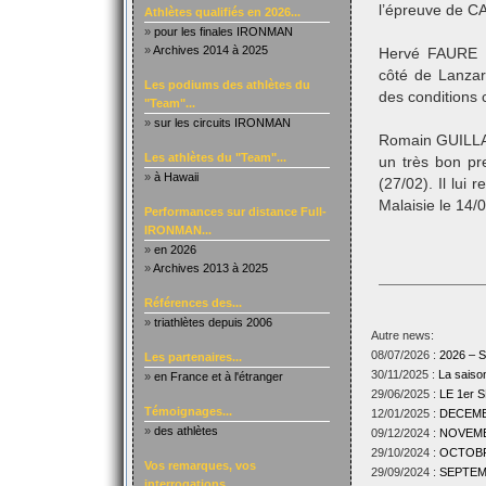
l’épreuve de C
Athlètes qualifiés en 2026...
»
pour les finales IRONMAN
»
Archives 2014 à 2025
Hervé FAURE a
côté de Lanzar
Les podiums des athlètes du
des conditions c
"Team"...
»
sur les circuits IRONMAN
Romain GUILLAU
Les athlètes du "Team"...
un très bon pr
»
à Hawaii
(27/02). Il lui
Malaisie le 14/0
Performances sur distance Full-
IRONMAN...
»
en 2026
»
Archives 2013 à 2025
Références des...
»
triathlètes depuis 2006
Autre news:
08/07/2026 :
2026 –
Les partenaires...
30/11/2025 :
La sais
»
en France et à l'étranger
29/06/2025 :
LE 1er
Témoignages...
12/01/2025 :
DECEMBR
»
des athlètes
09/12/2024 :
NOVEMBR
29/10/2024 :
OCTOBRE
Vos remarques, vos
29/09/2024 :
SEPTEMB
interrogations...