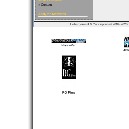
»
Contact
Accï¿½s Membres
.: Hébergement & Conception © 2004-2026 Sp
PhysioPerf
Alti
RG Films