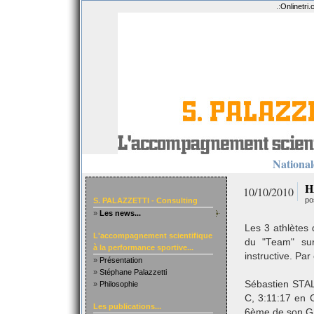
.:
Onlinetri
Nationale
H
10/10/2010
po
S. PALAZZETTI - Consulting
»
Les news...
Les 3 athlètes 
L'accompagnement scientifique
du "Team" sur 
à la performance sportive...
instructive. Par 
»
Présentation
»
Stéphane Palazzetti
Sébastien STAL
»
Philosophie
C, 3:11:17 en
Les publications...
6ème de son G