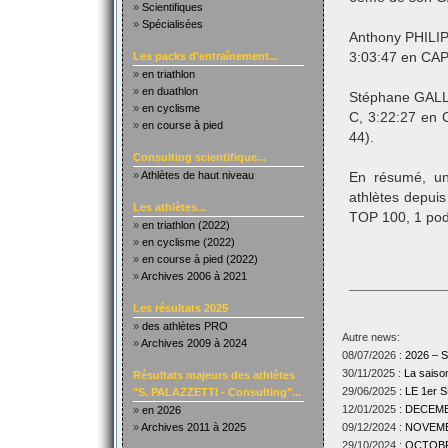
»
Scientifiques
»
Spécialisées
Anthony PHILIP
Les packs d'entraînement...
3:03:47 en CAP
»
en triathlon
»
en duathlon
Stéphane GALLE
»
en cyclisme
C, 3:22:27 en
»
en course à pied
44).
Consulting scientifique...
»
Athlètes de haut niveau
En résumé, un
athlètes depuis
Les athlètes...
TOP 100, 1 pod
»
en triathlon (2022)
»
en cyclisme (2022)
»
en course à pied (2022)
»
Archives 2006 à 2021
Les résultats 2025
»
des athlètes PRO
Autre news:
»
Archives 2009 à 2024
08/07/2026 :
2026 –
30/11/2025 :
La sais
Résultats majeurs des athlètes
29/06/2025 :
LE 1er
"S. PALAZZETTI - Consulting"...
12/01/2025 :
DECEMBR
»
en 2026
»
Archives 2011 à 2025
09/12/2024 :
NOVEMBR
29/10/2024 :
OCTOBRE