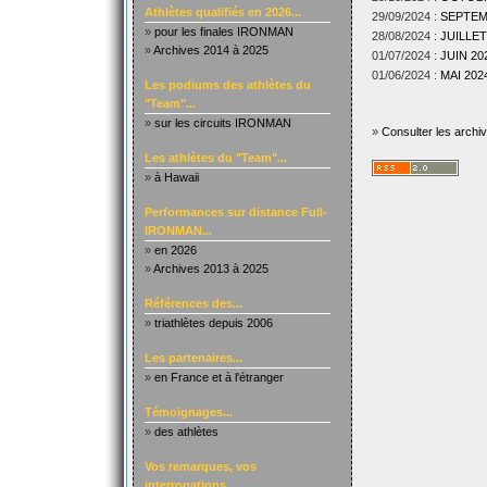
Athlètes qualifiés en 2026...
29/09/2024 :
SEPTEMB
»
pour les finales IRONMAN
28/08/2024 :
JUILLET
»
Archives 2014 à 2025
01/07/2024 :
JUIN 202
01/06/2024 :
MAI 2024
Les podiums des athlètes du
"Team"...
»
sur les circuits IRONMAN
»
Consulter les archi
Les athlètes du "Team"...
»
à Hawaii
Performances sur distance Full-
IRONMAN...
»
en 2026
»
Archives 2013 à 2025
Références des...
»
triathlètes depuis 2006
Les partenaires...
»
en France et à l'étranger
Témoignages...
»
des athlètes
Vos remarques, vos
interrogations...