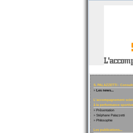
S. PALAZZETTI - Consult
»
Les news...
L'accompagnement scien
à la performance sportive.
»
Présentation
»
Stéphane Palazzetti
»
Philosophie
Les publications...