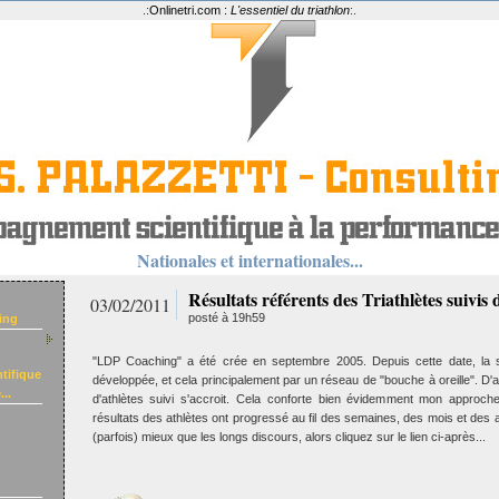
.:
Onlinetri.com :
L'essentiel du triathlon
:.
Nationales et internationales...
Résultats référents des Triathlètes suivis 
03/02/2011
posté à 19h59
ing
"LDP Coaching" a été crée en septembre 2005. Depuis cette date, la s
tifique
développée, et cela principalement par un réseau de "bouche à oreille". D
..
d'athlètes suivi s'accroit. Cela conforte bien évidemment mon approc
résultats des athlètes ont progressé au fil des semaines, des mois et des 
(parfois) mieux que les longs discours, alors cliquez sur le lien ci-après...