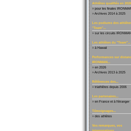
Athlètes qualifiés en 2026
»
pour les finales IRONMA
»
Archives 2014 à 2025
Les podiums des athlète
"Team"...
»
sur les circuits IRONMA
Les athlètes du "Team"...
»
à Hawaii
Performances sur distanc
IRONMAN...
»
en 2026
»
Archives 2013 à 2025
Références des...
»
triathlètes depuis 2006
Les partenaires...
»
en France et à l'étranger
Témoignages...
»
des athlètes
Vos remarques, vos
interrogations...