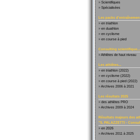
»
Scientifiques
»
Spécialisées
Les packs d'entraînement
»
en triathlon
»
en duathlon
»
en cyclisme
»
en course à pied
Consulting scientifique...
»
Athlètes de haut niveau
Les athlètes...
»
en triathlon (2022)
»
en cyclisme (2022)
»
en course à pied (2022)
»
Archives 2006 à 2021
Les résultats 2025
»
des athlètes PRO
»
Archives 2009 à 2024
Résultats majeurs des at
"S. PALAZZETTI - Consult
»
en 2026
»
Archives 2011 à 2025