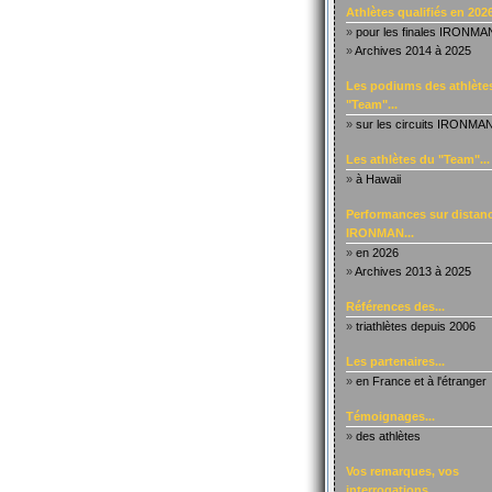
Athlètes qualifiés en 2026
»
pour les finales IRONMA
»
Archives 2014 à 2025
Les podiums des athlète
"Team"...
»
sur les circuits IRONMA
Les athlètes du "Team"...
»
à Hawaii
Performances sur distanc
IRONMAN...
»
en 2026
»
Archives 2013 à 2025
Références des...
»
triathlètes depuis 2006
Les partenaires...
»
en France et à l'étranger
Témoignages...
»
des athlètes
Vos remarques, vos
interrogations...