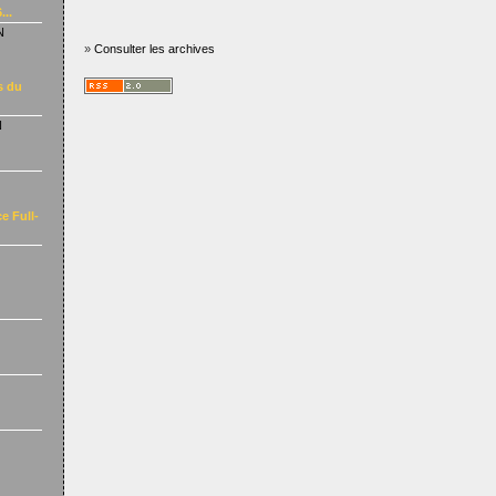
...
N
»
Consulter les archives
s du
N
e Full-