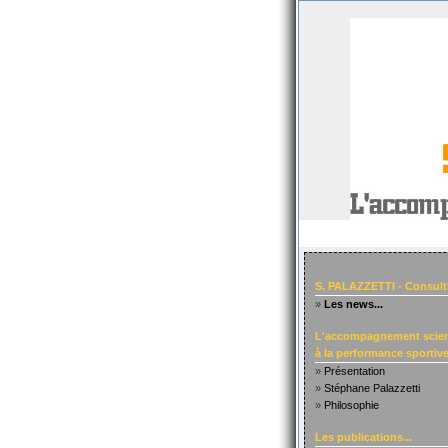
S. PALAZZETTI - Consult
»
Les news...
L'accompagnement scien
à la performance sportive.
»
Présentation
»
Stéphane Palazzetti
»
Philosophie
Les publications...