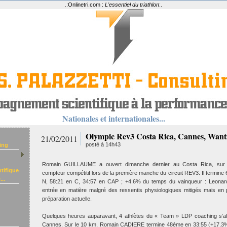
.:
Onlinetri.com :
L'essentiel du triathlon
:.
Nationales et internationales...
Olympic Rev3 Costa Rica, Cannes, Wan
21/02/2011
posté à 14h43
ing
Romain GUILLAUME a ouvert dimanche dernier au Costa Rica, sur d
tifique
compteur compétitif lors de la première manche du circuit REV3. Il termine
..
N, 58:21 en C, 34:57 en CAP ; +4.6% du temps du vainqueur : Leon
entrée en matière malgré des ressentis physiologiques mitigés mais en
préparation actuelle.
Quelques heures auparavant, 4 athlètes du « Team » LDP coaching s’alig
Cannes. Sur le 10 km, Romain CADIERE termine 48ème en 33:55 (+17.3%