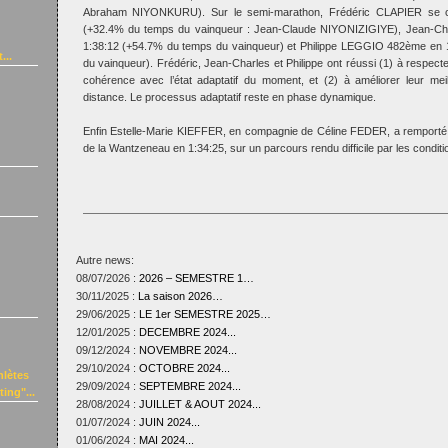
Abraham NIYONKURU). Sur le semi-marathon, Frédéric CLAPIER se c
(+32.4% du temps du vainqueur : Jean-Claude NIYONIZIGIYE), Jean-
1:38:12 (+54.7% du temps du vainqueur) et Philippe LEGGIO 482ème en 
...
du vainqueur). Frédéric, Jean-Charles et Philippe ont réussi (1) à respecter
cohérence avec l’état adaptatif du moment, et (2) à améliorer leur mei
distance. Le processus adaptatif reste en phase dynamique.
Enfin Estelle-Marie KIEFFER, en compagnie de Céline FEDER, a remport
de la Wantzeneau en 1:34:25, sur un parcours rendu difficile par les conditi
Autre news:
08/07/2026 :
2026 – SEMESTRE 1…
30/11/2025 :
La saison 2026…
29/06/2025 :
LE 1er SEMESTRE 2025…
12/01/2025 :
DECEMBRE 2024...
09/12/2024 :
NOVEMBRE 2024...
29/10/2024 :
OCTOBRE 2024...
hlètes
29/09/2024 :
SEPTEMBRE 2024...
ing"...
28/08/2024 :
JUILLET & AOUT 2024...
01/07/2024 :
JUIN 2024...
01/06/2024 :
MAI 2024...