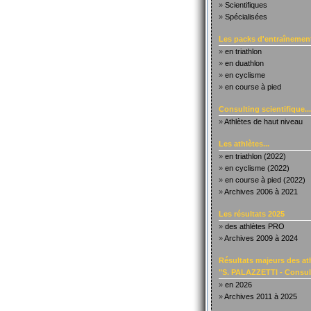
»
Scientifiques
»
Spécialisées
Les packs d'entraînement
»
en triathlon
»
en duathlon
»
en cyclisme
»
en course à pied
Consulting scientifique...
»
Athlètes de haut niveau
Les athlètes...
»
en triathlon (2022)
»
en cyclisme (2022)
»
en course à pied (2022)
»
Archives 2006 à 2021
Les résultats 2025
»
des athlètes PRO
»
Archives 2009 à 2024
Résultats majeurs des at
"S. PALAZZETTI - Consult
»
en 2026
»
Archives 2011 à 2025