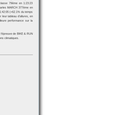
lasse 79ème en 1:23:23
Charles MARCH 377ème en
1:42:05 (+62.1% du temps
 leur tableau d’allures, en
lleure performance sur la
é l’épreuve de BIKE & RUN
ons climatiques.