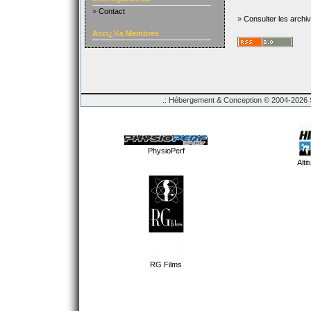
»
Contact
»
Consulter les archi
Accï¿½s Membres
.: Hébergement & Conception © 2004-2026 Sp
PhysioPerf
Alti
RG Films