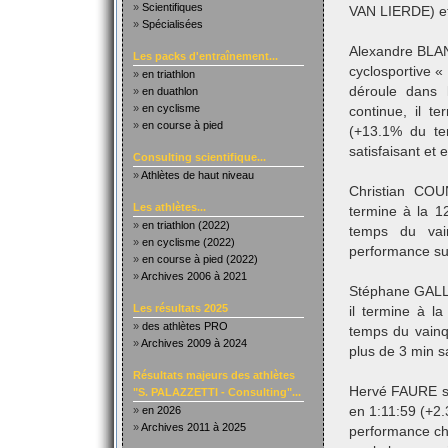
»
Scientifiques
VAN LIERDE) et
»
Spécialisées
Alexandre BLAN
Les packs d'entraînement...
cyclosportive «
»
en triathlon
déroule dans l
»
en duathlon
»
en cyclisme
continue, il 
»
en course à pied
(+13.1% du te
satisfaisant et 
Consulting scientifique...
»
Athlètes de haut niveau
Christian COU
Les athlètes...
termine à la 
»
en triathlon (2022)
temps du vai
»
en cyclisme (2022)
performance sur
»
en course à pied (2022)
»
Archives 2006 à 2021
Stéphane GALLE
Les résultats 2025
il termine à 
»
des athlètes PRO
temps du vain
»
Archives 2009 à 2024
plus de 3 min s
Résultats majeurs des athlètes
Hervé FAURE s’e
"S. PALAZZETTI - Consulting"...
»
en 2026
en 1:11:59 (+2
»
Archives 2011 à 2025
performance ch