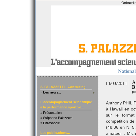
.:
Onlinetri
Nationale
A
14/03/2011
B
S. PALAZZETTI - Consulting
po
»
Les news...
L'accompagnement scientifique
Anthony PHILIP
à la performance sportive...
à Hawaii en oct
»
Présentation
sur le format
»
Stéphane Palazzetti
compétition de
»
Philosophie
(48:36 en N, 5
Les publications...
amateur : Mic