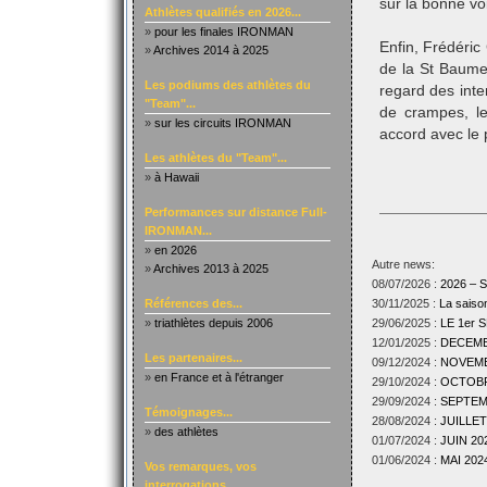
sur la bonne vo
Athlètes qualifiés en 2026...
»
pour les finales IRONMAN
Enfin, Frédéric
»
Archives 2014 à 2025
de la St Baume
Les podiums des athlètes du
regard des int
"Team"...
de crampes, le
»
sur les circuits IRONMAN
accord avec le 
Les athlètes du "Team"...
»
à Hawaii
Performances sur distance Full-
IRONMAN...
»
en 2026
Autre news:
»
Archives 2013 à 2025
08/07/2026 :
2026 –
Références des...
30/11/2025 :
La sais
»
triathlètes depuis 2006
29/06/2025 :
LE 1er
12/01/2025 :
DECEMBR
Les partenaires...
09/12/2024 :
NOVEMBR
»
en France et à l'étranger
29/10/2024 :
OCTOBRE
29/09/2024 :
SEPTEMB
Témoignages...
28/08/2024 :
JUILLET
»
des athlètes
01/07/2024 :
JUIN 202
01/06/2024 :
MAI 2024
Vos remarques, vos
interrogations...