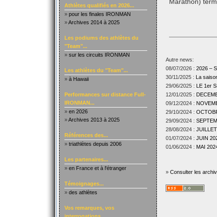
Marathon) term
Athlètes qualifiés en 2026...
»
pour les finales IRONMAN
»
Archives 2014 à 2025
Les podiums des athlètes du
"Team"...
»
sur les circuits IRONMAN
Autre news:
08/07/2026 :
2026 –
Les athlètes du "Team"...
30/11/2025 :
La sais
»
à Hawaii
29/06/2025 :
LE 1er
Performances sur distance Full-
12/01/2025 :
DECEMBR
IRONMAN...
09/12/2024 :
NOVEMBR
»
en 2026
29/10/2024 :
OCTOBRE
»
Archives 2013 à 2025
29/09/2024 :
SEPTEMB
28/08/2024 :
JUILLET
Références des...
01/07/2024 :
JUIN 202
»
triathlètes depuis 2006
01/06/2024 :
MAI 2024
Les partenaires...
»
en France et à l'étranger
»
Consulter les archi
Témoignages...
»
des athlètes
Vos remarques, vos
interrogations...