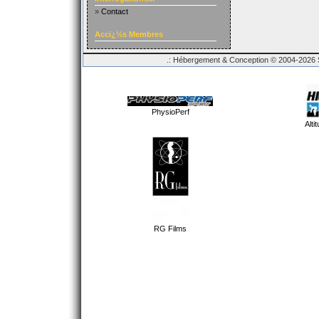
»
Contact
Accï¿½s Membres
.: Hébergement & Conception © 2004-2026 Sp
PhysioPerf
Alti
RG Films