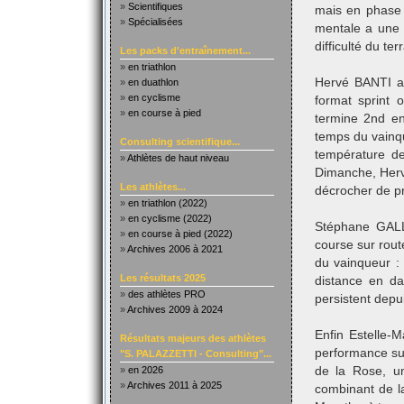
»
Scientifiques
mais en phase 
»
Spécialisées
mentale a une 
difficulté du te
Les packs d'entraînement...
»
en triathlon
Hervé BANTI a 
»
en duathlon
»
en cyclisme
format sprint o
»
en course à pied
termine 2nd e
temps du vainqu
Consulting scientifique...
température de
»
Athlètes de haut niveau
Dimanche, Herv
Les athlètes...
décrocher de pr
»
en triathlon (2022)
»
en cyclisme (2022)
Stéphane GALL
»
en course à pied (2022)
course sur rout
»
Archives 2006 à 2021
du vainqueur :
Les résultats 2025
distance en d
»
des athlètes PRO
persistent depu
»
Archives 2009 à 2024
Enfin Estelle-
Résultats majeurs des athlètes
performance su
"S. PALAZZETTI - Consulting"...
»
en 2026
de la Rose, u
»
Archives 2011 à 2025
combinant de l