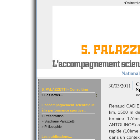
.:
Onlinetri
Nationale
C
30/03/2011
S
S. PALAZZETTI - Consulting
po
»
Les news...
L'accompagnement scientifique
Renaud CADIERE
à la performance sportive...
km, 1500 m de 
»
Présentation
termine 17èm
»
Stéphane Palazzetti
ANTOLINOS) apr
»
Philosophie
rapide (10ème
Les publications...
dans un context