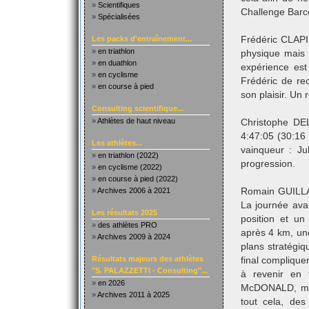
»
Scientifiques
Challenge Barc
»
Spécialisées
Les packs d'entraînement...
Frédéric CLAP
»
en triathlon
physique mais 
»
en duathlon
expérience est
»
en cyclisme
Frédéric de rec
»
en course à pied
son plaisir. Un 
Consulting scientifique...
»
Athlètes de haut niveau
Christophe DEL
4:47:05 (30:16
Les athlètes...
vainqueur : J
»
en triathlon (2022)
progression.
»
en cyclisme (2022)
»
en course à pied (2022)
»
Archives 2006 à 2021
Romain GUILLAU
La journée ava
Les résultats 2025
position et un
»
des athlètes PRO
après 4 km, une
»
Archives 2009 à 2024
plans stratégiq
Résultats majeurs des athlètes
final complique
"S. PALAZZETTI - Consulting"...
à revenir en 
»
en 2026
McDONALD, mais
»
Archives 2011 à 2025
tout cela, des