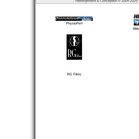
.: Hébergement & Conception © 2004-2026 Sp
PhysioPerf
Alti
RG Films