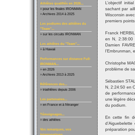
L’objectif init
Athlètes qualifiés en 2026...
sachant par ail
»
pour les finales IRONMAN
»
Archives 2014 à 2025
Wisconsin avec
premiers points
Les podiums des athlètes du
"Team"...
Franck HERBILL
»
sur les circuits IRONMAN
en N, 2:38:00
Les athlètes du "Team"...
Damien FAVRE-
»
à Hawaii
l’Embrunman, e
Performances sur distance Full-
Christophe MAG
IRONMAN...
problème de sa
»
en 2026
»
Archives 2013 à 2025
Sébastien STAL
Références des...
N, 2:24:50 en 
»
triathlètes depuis 2006
de performance
une légère déce
Les partenaires...
»
en France et à l'étranger
du podium.
Témoignages...
En cette fin d
»
des athlètes
d’Aiguebelette
préparation pou
Vos remarques, vos
interrogations...