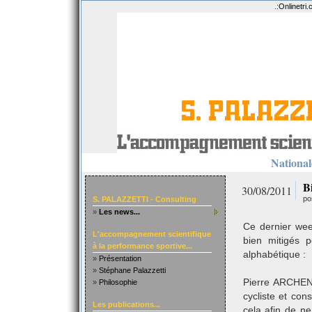
.:
Onlinetri
Nationale
B
30/08/2011
po
S. PALAZZETTI - Consulting
»
Les news...
Ce dernier wee
L'accompagnement scientifique
bien mitigés 
à la performance sportive...
alphabétique :
»
Présentation
»
Stéphane Palazzetti
Pierre ARCHENY
»
Philosophie
cycliste et co
Les publications...
cela afin de n