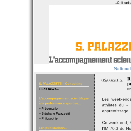
.:
Onlinetri
Nationale
R
05/03/2012
p
S. PALAZZETTI - Consulting
po
»
Les news...
L'accompagnement scientifique
Les week-ends
à la performance sportive...
athlètes du «
»
Présentation
apprentissage
»
Stéphane Palazzetti
»
Philosophie
Ce week-end, R
Les publications...
l’IM 70.3 de N