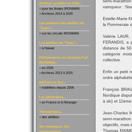
semi-marathon
Athlètes qualifiés en 2026...
vainqueur : Sta
»
pour les finales IRONMAN
»
Archives 2014 à 2025
Estelle-Marie 
Les podiums des athlètes du
la Pommeraie su
"Team"...
»
sur les circuits IRONMAN
Valérie LAUR,
FERANDIS, a pa
Les athlètes du "Team"...
distance de 50
»
à Hawaii
catégorie mix
Performances sur distance Full-
collective.
IRONMAN...
»
en 2026
Enfin un petit 
»
Archives 2013 à 2025
ordre alphabéti
Références des...
»
triathlètes depuis 2006
François BRA
Nordique dispu
Les partenaires...
à ski) et 11ème
»
en France et à l'étranger
Témoignages...
Jean-Charles M
»
des athlètes
semi-marathon 
objectifs, mais
Vos remarques, vos
Thomas RAIMON
interrogations...