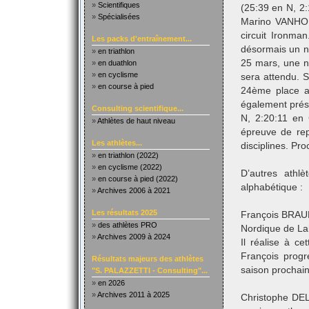
»
Scientifiques
(25:39 en N, 2
»
Spécialisées
Marino VANHOE
circuit Ironm
Les packs d'entraînement...
désormais un n
»
en triathlon
25 mars, une no
»
en duathlon
»
en cyclisme
sera attendu. 
»
en course à pied
24ème place a
également prés
Consulting scientifique...
N, 2:20:11 en
»
Athlètes de haut niveau
épreuve de repr
Les athlètes...
disciplines. Pro
»
en triathlon (2022)
»
en cyclisme (2022)
D’autres athl
»
en course à pied (2022)
alphabétique :
»
Archives 2006 à 2021
Les résultats 2025
François BRAU
»
des athlètes PRO
Nordique de Lah
»
Archives 2009 à 2024
Il réalise à c
François progr
Résultats majeurs des athlètes
saison prochain
"S. PALAZZETTI - Consulting"...
»
en 2026
»
Archives 2011 à 2025
Christophe DEL