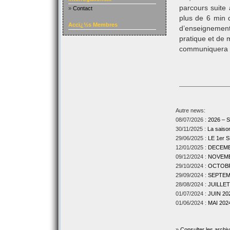
parcours suite 
»
Contact
plus de 6 min 
Accï¿½s Membres
d’enseignement
pratique et de 
communiquera s
Autre news:
08/07/2026 :
2026 –
30/11/2025 :
La sais
29/06/2025 :
LE 1er
12/01/2025 :
DECEMBR
09/12/2024 :
NOVEMBR
29/10/2024 :
OCTOBRE
29/09/2024 :
SEPTEMB
28/08/2024 :
JUILLET
01/07/2024 :
JUIN 202
01/06/2024 :
MAI 2024
»
Consulter les archi