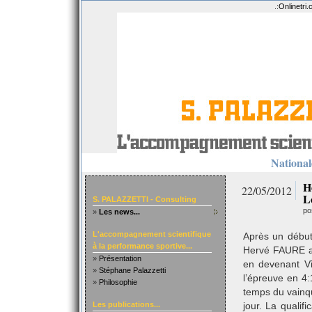
.:
Onlinetri
Nationale
H
22/05/2012
L
S. PALAZZETTI - Consulting
po
»
Les news...
L'accompagnement scientifique
Après un début
à la performance sportive...
Hervé FAURE a 
»
Présentation
en devenant Vi
»
Stéphane Palazzetti
l’épreuve en 4
»
Philosophie
temps du vainqu
Les publications...
jour. La quali