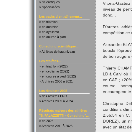
»
Scientifiques
Vitoria-Gastei
»
Spécialisées
niveau de perf
donc…
Les packs d'entraînement...
»
en triathlon
D’autres ath
»
en duathlon
»
en cyclisme
compétition ce 
»
en course à pied
Alexandre BLAN
Consulting scientifique...
boucle l’épreuv
»
Athlètes de haut niveau
de bon augure e
Les athlètes...
»
en triathlon (2022)
Thierry CHAMP
»
en cyclisme (2022)
LD à Calvi où i
»
en course à pied (2022)
en CAP ; +20%
»
Archives 2006 à 2021
course homo
Les résultats 2025
encourageante p
»
des athlètes PRO
»
Archives 2009 à 2024
Christophe DE
conditions clim
Résultats majeurs des athlètes
2:56:54 en C,
"S. PALAZZETTI - Consulting"...
»
en 2026
DOREZ), un ni
»
Archives 2011 à 2025
avec un état de