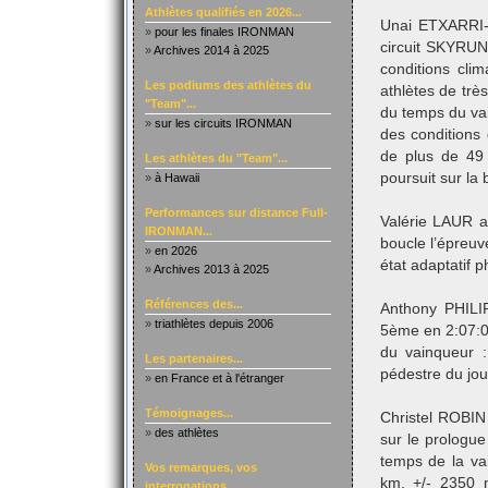
Athlètes qualifiés en 2026...
Unai ETXARRI-
»
pour les finales IRONMAN
circuit SKYRU
»
Archives 2014 à 2025
conditions clim
Les podiums des athlètes du
athlètes de trè
"Team"...
du temps du va
»
sur les circuits IRONMAN
des conditions 
de plus de 49 
Les athlètes du "Team"...
poursuit sur la
»
à Hawaii
Performances sur distance Full-
Valérie LAUR a
IRONMAN...
boucle l’épreu
»
en 2026
état adaptatif 
»
Archives 2013 à 2025
Références des...
Anthony PHILIP
»
triathlètes depuis 2006
5ème en 2:07:0
du vainqueur :
Les partenaires...
pédestre du jour
»
en France et à l'étranger
Témoignages...
Christel ROBIN 
»
des athlètes
sur le prologu
temps de la va
Vos remarques, vos
km, +/- 2350 m
interrogations...