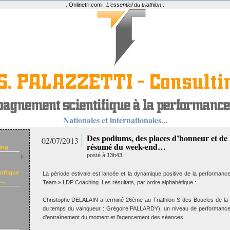
.:
Onlinetri.com :
L'essentiel du triathlon
:.
Nationales et internationales...
Des podiums, des places d’honneur et de l
02/07/2013
résumé du week-end…
ing
posté à 13h43
tifique
La période estivale est lancée et la dynamique positive de la performanc
..
Team » LDP Coaching. Les résultats, par ordre alphabétique :
Christophe DELALAIN a terminé 26ème au Triathlon S des Boucles de la
du temps du vainqueur : Grégoire PALLARDY), un niveau de performance
d’entraînement du moment et l’agencement des séances.