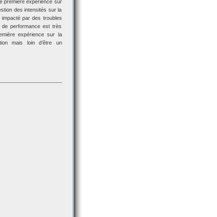
e première expérience sur
tion des intensités sur la
et impacté par des troubles
au de performance est très
remière expérience sur la
tion mais loin d’être un