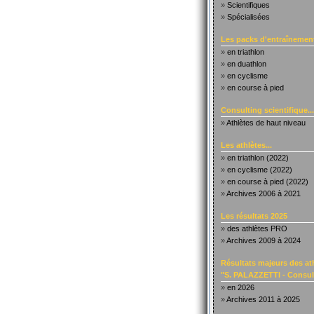
»
Scientifiques
»
Spécialisées
Les packs d'entraînement
»
en triathlon
»
en duathlon
»
en cyclisme
»
en course à pied
Consulting scientifique...
»
Athlètes de haut niveau
Les athlètes...
»
en triathlon (2022)
»
en cyclisme (2022)
»
en course à pied (2022)
»
Archives 2006 à 2021
Les résultats 2025
»
des athlètes PRO
»
Archives 2009 à 2024
Résultats majeurs des at
"S. PALAZZETTI - Consult
»
en 2026
»
Archives 2011 à 2025