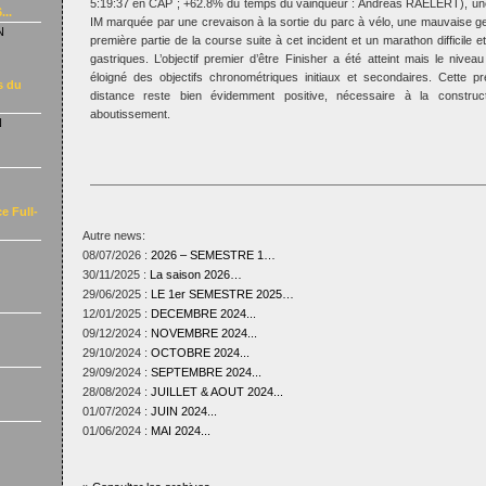
5:19:37 en CAP ; +62.8% du temps du vainqueur : Andreas RAELERT), un
...
IM marquée par une crevaison à la sortie du parc à vélo, une mauvaise ges
N
première partie de la course suite à cet incident et un marathon difficile 
gastriques. L’objectif premier d’être Finisher a été atteint mais le nive
éloigné des objectifs chronométriques initiaux et secondaires. Cette p
s du
distance reste bien évidemment positive, nécessaire à la construc
aboutissement.
N
e Full-
Autre news:
08/07/2026 :
2026 – SEMESTRE 1…
30/11/2025 :
La saison 2026…
29/06/2025 :
LE 1er SEMESTRE 2025…
12/01/2025 :
DECEMBRE 2024...
09/12/2024 :
NOVEMBRE 2024...
29/10/2024 :
OCTOBRE 2024...
29/09/2024 :
SEPTEMBRE 2024...
28/08/2024 :
JUILLET & AOUT 2024...
01/07/2024 :
JUIN 2024...
01/06/2024 :
MAI 2024...