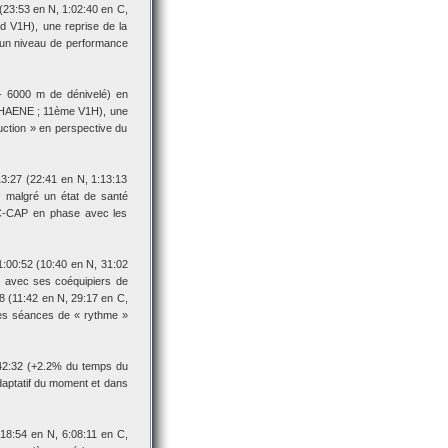
23:53 en N, 1:02:40 en C,
 V1H), une reprise de la
t un niveau de performance
- 6000 m de dénivelé) en
DHAENE ; 11ème V1H), une
uction » en perspective du
3:27 (22:41 en N, 1:13:13
 malgré un état de santé
 C-CAP en phase avec les
:00:52 (10:40 en N, 31:02
, avec ses coéquipiers de
48 (11:42 en N, 29:17 en C,
les séances de « rythme »
42:32 (+2.2% du temps du
aptatif du moment et dans
8:54 en N, 6:08:11 en C,