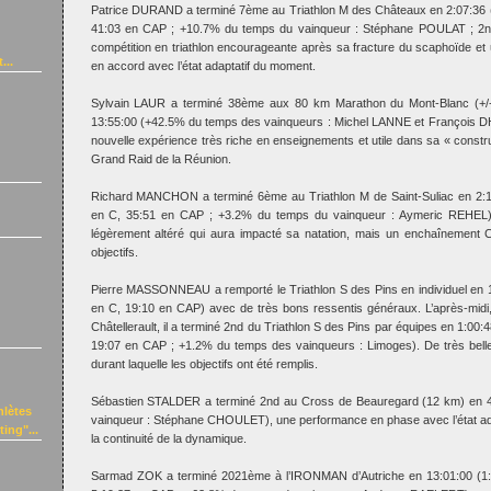
Patrice DURAND a terminé 7ème au Triathlon M des Châteaux en 2:07:36 (
41:03 en CAP ; +10.7% du temps du vainqueur : Stéphane POULAT ; 2nd
compétition en triathlon encourageante après sa fracture du scaphoïde e
...
en accord avec l’état adaptatif du moment.
Sylvain LAUR a terminé 38ème aux 80 km Marathon du Mont-Blanc (+/
13:55:00 (+42.5% du temps des vainqueurs : Michel LANNE et François 
nouvelle expérience très riche en enseignements et utile dans sa « constr
Grand Raid de la Réunion.
Richard MANCHON a terminé 6ème au Triathlon M de Saint-Suliac en 2:1
en C, 35:51 en CAP ; +3.2% du temps du vainqueur : Aymeric REHEL)
légèrement altéré qui aura impacté sa natation, mais un enchaînement
objectifs.
Pierre MASSONNEAU a remporté le Triathlon S des Pins en individuel en 1
en C, 19:10 en CAP) avec de très bons ressentis généraux. L’après-midi
Châtellerault, il a terminé 2nd du Triathlon S des Pins par équipes en 1:00:
19:07 en CAP ; +1.2% du temps des vainqueurs : Limoges). De très bel
durant laquelle les objectifs ont été remplis.
Sébastien STALDER a terminé 2nd au Cross de Beauregard (12 km) en 
hlètes
vainqueur : Stéphane CHOULET), une performance en phase avec l’état ad
ing"...
la continuité de la dynamique.
Sarmad ZOK a terminé 2021ème à l’IRONMAN d’Autriche en 13:01:00 (1:1