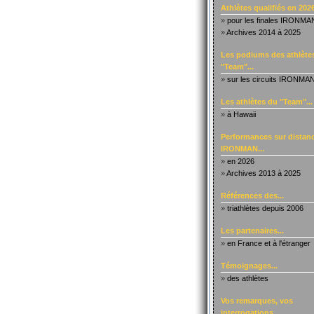
Athlètes qualifiés en 2026
»
pour les finales IRONMA
»
Archives 2014 à 2025
Les podiums des athlète
"Team"...
»
sur les circuits IRONMA
Les athlètes du "Team"...
»
à Hawaii
Performances sur distanc
IRONMAN...
»
en 2026
»
Archives 2013 à 2025
Références des...
»
triathlètes depuis 2006
Les partenaires...
»
en France et à l'étranger
Témoignages...
»
des athlètes
Vos remarques, vos
interrogations...