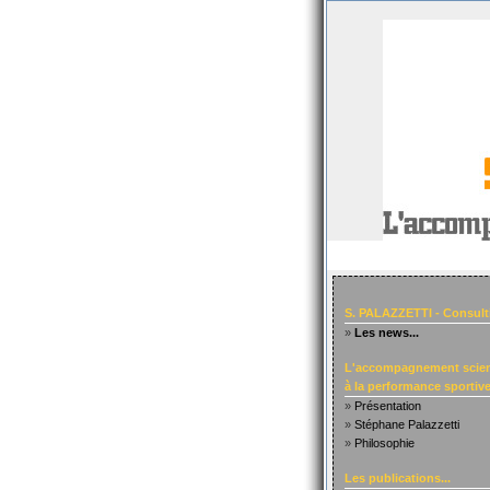
S. PALAZZETTI - Consult
»
Les news...
L'accompagnement scien
à la performance sportive.
»
Présentation
»
Stéphane Palazzetti
»
Philosophie
Les publications...