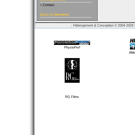
»
Contact
Accï¿½s Membres
.: Hébergement & Conception © 2004-2026 Sp
PhysioPerf
Alti
RG Films