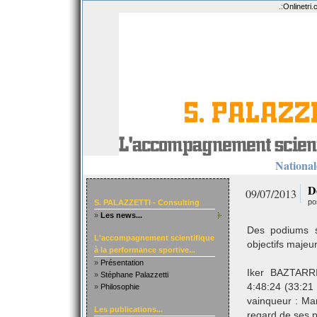
.:
Onlinetri
Nationale
D
09/07/2013
po
S. PALAZZETTI - Consulting
»
Les news...
Des podiums su
L'accompagnement scientifique
objectifs majeur
à la performance sportive...
»
Présentation
Iker BAZTARR
»
Stéphane Palazzetti
4:48:24 (33:21
»
Philosophie
vainqueur : Ma
Les publications...
regard de ses p