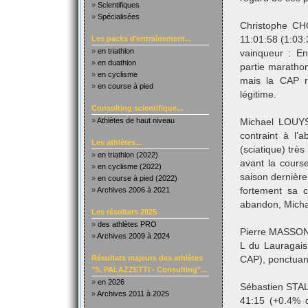
»
Scientifiques
»
Spécialisées
Christophe C
Les packs d'entraînement...
11:01:58 (1:03
»
en triathlon
vainqueur : En
»
en duathlon
partie maratho
»
en cyclisme
mais la CAP re
»
en course à pied
légitime.
Consulting scientifique...
»
Athlètes de haut niveau
Michael LOUYS
contraint à l
Les athlètes...
(sciatique) trè
»
en triathlon (2022)
avant la course
»
en cyclisme (2022)
saison dernière
»
en course à pied (2022)
»
Archives 2006 à 2021
fortement sa 
abandon, Michae
Les résultats 2025
»
des athlètes PRO
Pierre MASSON
»
Archives 2009 à 2024
L du Lauragais
Résultats majeurs des athlètes
CAP), ponctuant 
"S. PALAZZETTI - Consulting"...
»
en 2026
Sébastien STAL
»
Archives 2011 à 2025
41:15 (+0.4% 