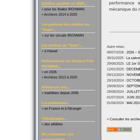
performance e
Athlètes qualifiés en 2026...
mécanique du 
»
pour les finales IRONMAN
»
Archives 2014 à 2025
Les podiums des athlètes du
"Team"...
»
sur les circuits IRONMAN
Les athlètes du "Team"...
Autre news:
»
à Hawaii
08/07/2026 :
2026 –
30/11/2025 :
La sais
Performances sur distance Full-
29/06/2025 :
LE 1er
IRONMAN...
12/01/2025 :
DECEMBR
»
en 2026
09/12/2024 :
NOVEMBR
»
Archives 2013 à 2025
29/10/2024 :
OCTOBRE
29/09/2024 :
SEPTEMB
Références des...
28/08/2024 :
JUILLET
»
triathlètes depuis 2006
01/07/2024 :
JUIN 202
Les partenaires...
01/06/2024 :
MAI 2024
»
en France et à l'étranger
Témoignages...
»
Consulter les archi
»
des athlètes
Vos remarques, vos
interrogations...