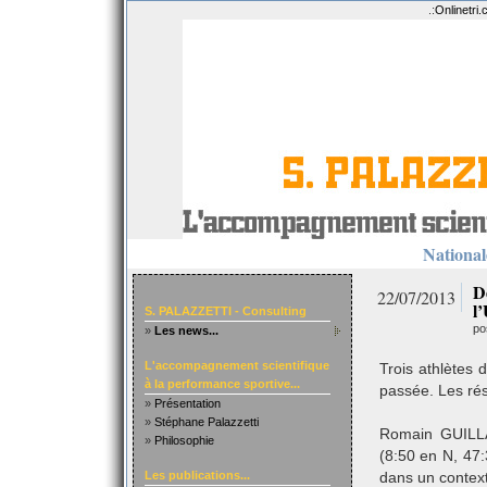
.:
Onlinetri
Nationale
D
22/07/2013
l
S. PALAZZETTI - Consulting
po
»
Les news...
L'accompagnement scientifique
Trois athlètes
à la performance sportive...
passée. Les rés
»
Présentation
»
Stéphane Palazzetti
Romain GUILLA
»
Philosophie
(8:50 en N, 47
Les publications...
dans un context