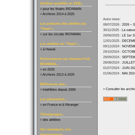
Athlètes qualifiés en 2026...
»
pour les finales IRONMAN
»
Archives 2014 à 2025
Autre news:
Les podiums des athlètes du
08/07/2026 :
2026 –
"Team"...
30/11/2025 :
La sais
»
sur les circuits IRONMAN
29/06/2025 :
LE 1er
12/01/2025 :
DECEMBR
Les athlètes du "Team"...
09/12/2024 :
NOVEMBR
»
à Hawaii
29/10/2024 :
OCTOBRE
29/09/2024 :
SEPTEMB
Performances sur distance Full-
28/08/2024 :
JUILLET
IRONMAN...
01/07/2024 :
JUIN 202
»
en 2026
01/06/2024 :
MAI 2024
»
Archives 2013 à 2025
Références des...
»
Consulter les archi
»
triathlètes depuis 2006
Les partenaires...
»
en France et à l'étranger
Témoignages...
»
des athlètes
Vos remarques, vos
interrogations...