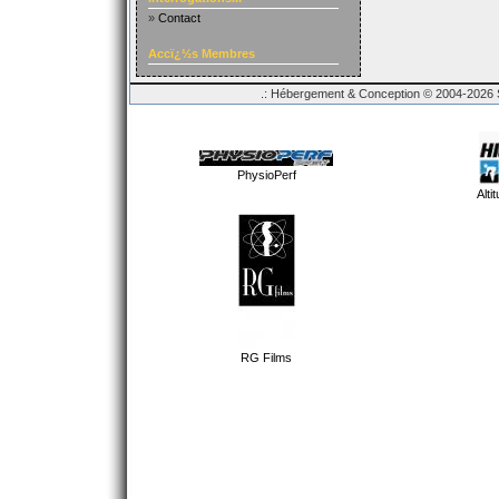
»
Contact
Accï¿½s Membres
.: Hébergement & Conception © 2004-2026 Sp
PhysioPerf
Alti
RG Films