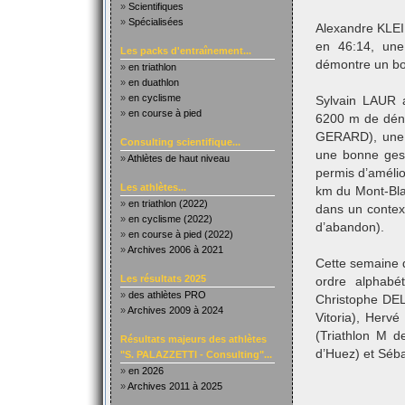
»
Scientifiques
»
Spécialisées
Alexandre KLEI
en 46:14, une
Les packs d'entraînement...
démontre un bon
»
en triathlon
»
en duathlon
»
en cyclisme
Sylvain LAUR a
»
en course à pied
6200 m de déni
GERARD), une 
Consulting scientifique...
une bonne gest
»
Athlètes de haut niveau
permis d’améli
Les athlètes...
km du Mont-Blan
»
en triathlon (2022)
dans un contex
»
en cyclisme (2022)
d’abandon).
»
en course à pied (2022)
»
Archives 2006 à 2021
Cette semaine 
Les résultats 2025
ordre alphabé
»
des athlètes PRO
Christophe DE
»
Archives 2009 à 2024
Vitoria), Herv
(Triathlon M d
Résultats majeurs des athlètes
d’Huez) et Séba
"S. PALAZZETTI - Consulting"...
»
en 2026
»
Archives 2011 à 2025