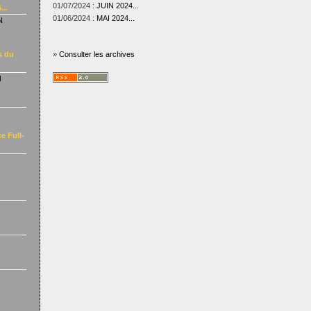
01/07/2024 :
JUIN 2024...
...
01/06/2024 :
MAI 2024...
N
s du
»
Consulter les archives
N
e Full-