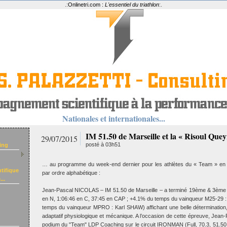
.:
Onlinetri.com :
L'essentiel du triathlon
:.
Nationales et internationales...
IM 51.50 de Marseille et la « Risoul Que
29/07/2015
posté à 03h51
ing
… au programme du week-end dernier pour les athlètes du « Team » en c
tifique
par ordre alphabétique :
..
Jean-Pascal NICOLAS – IM 51.50 de Marseille – a terminé 19ème & 3ème
en N, 1:06:46 en C, 37:45 en CAP ; +4.1% du temps du vainqueur M25-29 
temps du vainqueur MPRO : Karl SHAW) affichant une belle détermination, 
adaptatif physiologique et mécanique. A l’occasion de cette épreuve, Jean
podium du "Team" LDP Coaching sur le circuit IRONMAN (Full, 70.3, 51.5