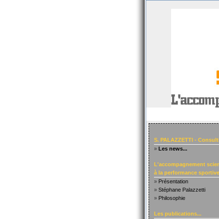
S. PALAZZETTI - Consult
»
Les news...
L'accompagnement scien
à la performance sportive.
»
Présentation
»
Stéphane Palazzetti
»
Philosophie
Les publications...