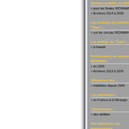
Athlètes qualifiés en 2026
»
pour les finales IRONMA
»
Archives 2014 à 2025
Les podiums des athlète
"Team"...
»
sur les circuits IRONMA
Les athlètes du "Team"...
»
à Hawaii
Performances sur distanc
IRONMAN...
»
en 2026
»
Archives 2013 à 2025
Références des...
»
triathlètes depuis 2006
Les partenaires...
»
en France et à l'étranger
Témoignages...
»
des athlètes
Vos remarques, vos
interrogations...