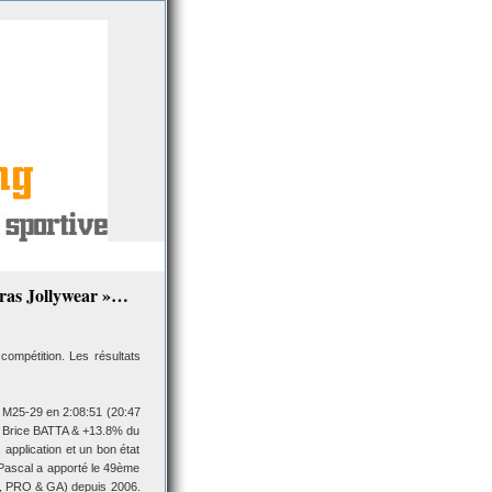
yras Jollywear »…
ompétition. Les résultats
 M25-29 en 2:08:51 (20:47
: Brice BATTA & +13.8% du
application et un bon état
-Pascal a apporté le 49ème
0, PRO & GA) depuis 2006.