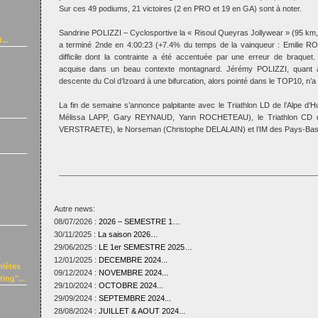
Sur ces 49 podiums, 21 victoires (2 en PRO et 19 en GA) sont à noter.
Sandrine POLIZZI – Cyclosportive la « Risoul Queyras Jollywear » (95 km,
...
a terminé 2nde en 4:00:23 (+7.4% du temps de la vainqueur : Emilie 
difficile dont la contrainte a été accentuée par une erreur de braquet
acquise dans un beau contexte montagnard. Jérémy POLIZZI, quant à l
descente du Col d’Izoard à une bifurcation, alors pointé dans le TOP10, n’a 
La fin de semaine s’annonce palpitante avec le Triathlon LD de l’Alpe 
Mélissa LAPP, Gary REYNAUD, Yann ROCHETEAU), le Triathlon CD de
VERSTRAETE), le Norseman (Christophe DELALAIN) et l’IM des Pays-Bas 
Autre news:
08/07/2026 :
2026 – SEMESTRE 1…
30/11/2025 :
La saison 2026…
29/06/2025 :
LE 1er SEMESTRE 2025…
12/01/2025 :
DECEMBRE 2024...
hlètes
09/12/2024 :
NOVEMBRE 2024...
ing"...
29/10/2024 :
OCTOBRE 2024...
29/09/2024 :
SEPTEMBRE 2024...
28/08/2024 :
JUILLET & AOUT 2024...