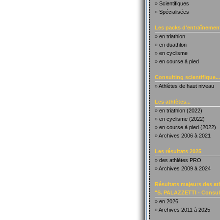
»
Scientifiques
»
Spécialisées
Les packs d'entraînement
»
en triathlon
»
en duathlon
»
en cyclisme
»
en course à pied
Consulting scientifique...
»
Athlètes de haut niveau
Les athlètes...
»
en triathlon (2022)
»
en cyclisme (2022)
»
en course à pied (2022)
»
Archives 2006 à 2021
Les résultats 2025
»
des athlètes PRO
»
Archives 2009 à 2024
Résultats majeurs des at
"S. PALAZZETTI - Consult
»
en 2026
»
Archives 2011 à 2025