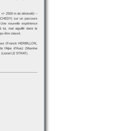
 +/- 2500 m de dénivelé) –
ROCHEDY) sur un parcours
. Une nouvelle expérience
ui, mal aiguillé dans la
pu être classé.
d’Huez (Franck HERBILLON,
 l’Alpe d’Huez (Maxime
(Lionel LE STRAT).