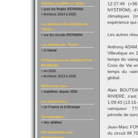
Athlètes qualifiés en 2026...
12:27:49 (+3
»
pour les finales IRONMAN
NYSTRÖM), d’une
»
Archives 2014 à 2025
climatiques (
expérience qui 
Les podiums des athlètes du
"Team"...
Les autres résu
»
sur les circuits IRONMAN
Les athlètes du "Team"...
Anthony ADAM, 
»
à Hawaii
Villevêque en 
temps du vainq
Performances sur distance Full-
Croix de Vie e
IRONMAN...
»
en 2026
temps du vain
»
Archives 2013 à 2025
global.
Références des...
Alain BOUTEA
»
triathlètes depuis 2006
RIVIERE, s’es
Les partenaires...
1:09:43 (13:15
»
en France et à l'étranger
vainqueur : TT
période de surc
Témoignages...
»
des athlètes
Jean-Marc FON
Vos remarques, vos
du circuit IM 7
interrogations...