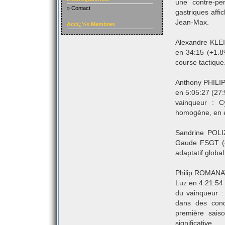
une contre-pe
»
Contact
gastriques aff
Jean-Max.
Accï¿½s Membres
Alexandre KLE
en 34:15 (+1.8
course tactique
Anthony PHILIP
en 5:05:27 (27
vainqueur : C
homogène, en ét
Sandrine POLI
Gaude FSGT (4.
adaptatif global
Philip ROMANAT
Luz en 4:21:54
du vainqueur :
dans des condi
première sais
significative.