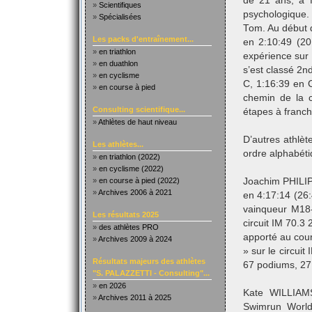
de 21 ans, a f
»
Scientifiques
psychologique.
»
Spécialisées
Tom. Au début d
Les packs d'entraînement...
en 2:10:49 (20
»
en triathlon
expérience sur 
»
en duathlon
s’est classé 2n
»
en cyclisme
C, 1:16:39 en
»
en course à pied
chemin de la c
Consulting scientifique...
étapes à franc
»
Athlètes de haut niveau
D’autres athlè
Les athlètes...
ordre alphabéti
»
en triathlon (2022)
»
en cyclisme (2022)
»
en course à pied (2022)
Joachim PHILIP
»
Archives 2006 à 2021
en 4:17:14 (26
vainqueur M18-
Les résultats 2025
circuit IM 70.3
»
des athlètes PRO
apporté au cou
»
Archives 2009 à 2024
» sur le circui
Résultats majeurs des athlètes
67 podiums, 27 
"S. PALAZZETTI - Consulting"...
»
en 2026
Kate WILLIAMS
»
Archives 2011 à 2025
Swimrun Worl