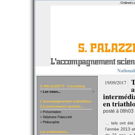
.:
Onlinetri
Nationale
T
19/09/2017
a
S. PALAZZETTI - Consulting
»
Les news...
intermédia
en triath
L'accompagnement scientifique
à la performance sportive...
posté à 08h03
»
Présentation
»
Stéphane Palazzetti
»
Philosophie
… tels ont été 
l’année 2013 e
Les publications...