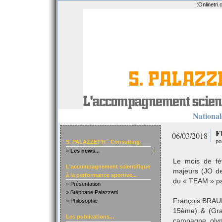
.:
Onlinetri
Nationale
F
06/03/2018
po
S. PALAZZETTI - Consulting
»
Les news...
Le mois de fé
L'accompagnement scientifique
majeurs (JO de
à la performance sportive...
du « TEAM » pa
»
Présentation
»
Stéphane Palazzetti
François BRAUD
»
Philosophie
15ème) & (Gra
Les publications...
campagne olym