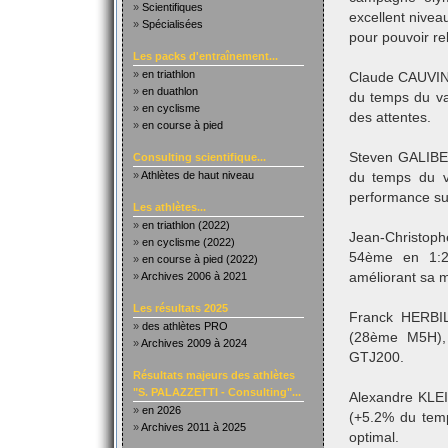
»
Scientifiques
excellent nivea
»
Spécialisées
pour pouvoir re
Les packs d'entraînement...
»
en triathlon
Claude CAUVIN 
»
en duathlon
du temps du va
»
en cyclisme
des attentes.
»
en course à pied
Steven GALIBE
Consulting scientifique...
»
Athlètes de haut niveau
du temps du v
performance sur
Les athlètes...
»
en triathlon (2022)
Jean-Christo
»
en cyclisme (2022)
54ème en 1:2
»
en course à pied (2022)
»
Archives 2006 à 2021
améliorant sa m
Les résultats 2025
Franck HERBIL
»
des athlètes PRO
(28ème M5H), 
»
Archives 2009 à 2024
GTJ200.
Résultats majeurs des athlètes
"S. PALAZZETTI - Consulting"...
Alexandre KLE
»
en 2026
(+5.2% du temp
»
Archives 2011 à 2025
optimal.