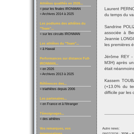
Athlètes qualifiés en 2026...
Laurent PERNO
»
pour les finales IRONMAN
»
Archives 2014 à 2025
du temps du va
Les podiums des athlètes du
Sandrine POLI
"Team"...
associée à Be
»
sur les circuits IRONMAN
Jeannie LONGO
Les athlètes du "Team"...
les premières 
»
à Hawaii
Jérôme REY - 
Performances sur distance Full-
M3H) après un d
IRONMAN...
était néanmoin
»
en 2026
»
Archives 2013 à 2025
Kassem TOUBAL
Références des...
(+13.0% du te
»
triathlètes depuis 2006
difficile par les
Les partenaires...
»
en France et à l'étranger
Témoignages...
»
des athlètes
Vos remarques, vos
Autre news:
interrogations...
08/07/2026 :
2026 –