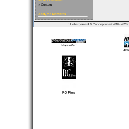
»
Contact
Accï¿½s Membres
.: Hébergement & Conception © 2004-2026 Sp
PhysioPerf
Alti
RG Films