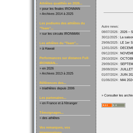
Athlètes qualifiés en 2026...
»
pour les finales IRONMAN
»
Archives 2014 à 2025
Les podiums des athlètes du
Autre news:
"Team"...
08/07/2026 :
2026 –
»
sur les circuits IRONMAN
30/11/2025 :
La sais
29/06/2025 :
LE 1er
Les athlètes du "Team"...
12/01/2025 :
DECEMBR
»
à Hawaii
09/12/2024 :
NOVEMBR
Performances sur distance Full-
29/10/2024 :
OCTOBRE
IRONMAN...
29/09/2024 :
SEPTEMB
»
en 2026
28/08/2024 :
JUILLET
»
Archives 2013 à 2025
01/07/2024 :
JUIN 202
01/06/2024 :
MAI 2024
Références des...
»
triathlètes depuis 2006
»
Consulter les archi
Les partenaires...
»
en France et à l'étranger
Témoignages...
»
des athlètes
Vos remarques, vos
interrogations...