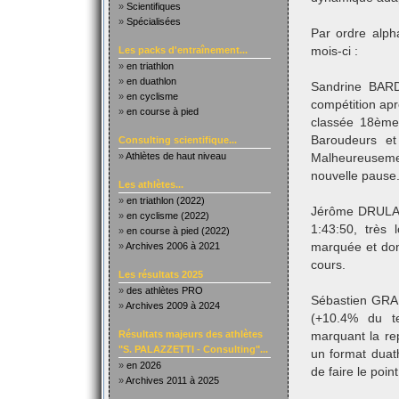
»
Scientifiques
»
Spécialisées
Par ordre alph
Les packs d'entraînement...
mois-ci :
»
en triathlon
»
en duathlon
Sandrine BARD
»
en cyclisme
compétition apr
»
en course à pied
classée 18ème
Baroudeurs e
Consulting scientifique...
»
Athlètes de haut niveau
Malheureusem
nouvelle pause
Les athlètes...
»
en triathlon (2022)
Jérôme DRULAN
»
en cyclisme (2022)
1:43:50, très 
»
en course à pied (2022)
»
Archives 2006 à 2021
marquée et dont
cours.
Les résultats 2025
»
des athlètes PRO
Sébastien GRA
»
Archives 2009 à 2024
(+10.4% du t
Résultats majeurs des athlètes
marquant la rep
"S. PALAZZETTI - Consulting"...
un format duath
»
en 2026
de faire le poi
»
Archives 2011 à 2025