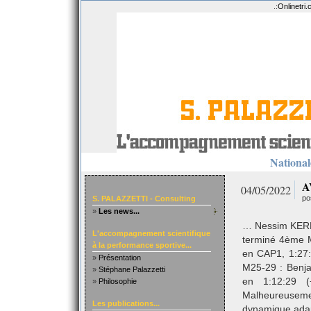
.:
Onlinetri
Nationale
A
04/05/2022
po
S. PALAZZETTI - Consulting
»
Les news...
… Nessim KERKO
L'accompagnement scientifique
terminé 4ème M
à la performance sportive...
en CAP1, 1:27
»
Présentation
M25-29 : Ben
»
Stéphane Palazzetti
en 1:12:29 
»
Philosophie
Malheureusemen
Les publications...
dynamique adap