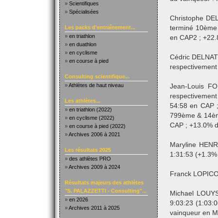
»
Scientifiques
»
Spécialisées
Christophe DEL
Les packs d'entraînement...
terminé 10ème 
»
en triathlon
en CAP2 ; +22.
»
en duathlon
»
en cyclisme
Cédric DELNATT
»
en course à pied
respectivement 
Consulting scientifique...
»
Athlètes de haut niveau
Jean-Louis F
respectivement
Les athlètes...
54:58 en CAP 
»
en triathlon (2022)
799ème & 14ème
»
en cyclisme (2022)
CAP ; +13.0% d
»
en course à pied (2022)
»
Archives 2006 à 2021
Maryline HENR
Les résultats 2025
1:31:53 (+1.3%
»
des athlètes PRO
»
Archives 2009 à 2024
Franck LOPICO 
Résultats majeurs des athlètes
"S. PALAZZETTI - Consulting"...
Michael LOUY
»
en 2026
9:03:23 (1:03:
»
Archives 2011 à 2025
vainqueur en 