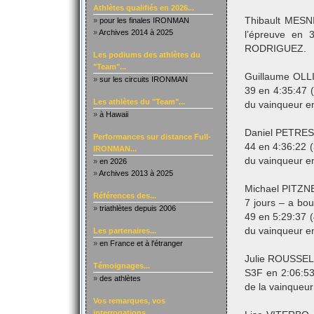
Athlètes qualifiés en 2026...
Thibault MESN
»
pour les finales IRONMAN
»
Archives 2014 à 2025
l’épreuve en 
RODRIGUEZ.
Les podiums des athlètes du
"Team"...
Guillaume OLL
»
sur les circuits IRONMAN
39 en 4:35:47 
Les athlètes du "Team"...
du vainqueur e
»
à Hawaii
Daniel PETRES
Performances sur distance Full-
44 en 4:36:22 
IRONMAN...
du vainqueur e
»
en 2026
»
Archives 2013 à 2025
Michael PITZNE
Références des...
7 jours – a bo
»
triathlètes depuis 2006
49 en 5:29:37 
du vainqueur e
Les partenaires...
»
en France et à l'étranger
Julie ROUSSEL 
Témoignages...
S3F en 2:06:53
»
des athlètes
de la vainqueu
Vos remarques, vos
interrogations...