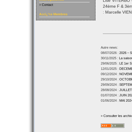
Lise VITERBO –
»
Contact
24ème F & 3ème
: Marcelle VIEN
Accï¿½s Membres
Autre news:
08/07/2026 :
2026 –
30/11/2025 :
La sais
29/06/2025 :
LE 1er
12/01/2025 :
DECEMBR
09/12/2024 :
NOVEMBR
29/10/2024 :
OCTOBRE
29/09/2024 :
SEPTEMB
28/08/2024 :
JUILLET
01/07/2024 :
JUIN 202
01/06/2024 :
MAI 2024
»
Consulter les archi