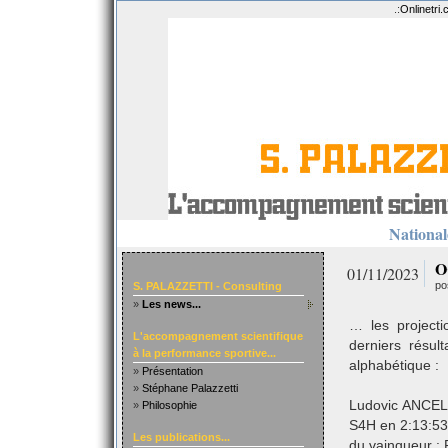
.:
Onlinetri
Nationale
O
01/11/2023
po
S. PALAZZETTI - Consulting
»
Les news...
… les projecti
L'accompagnement scientifique
derniers résu
à la performance sportive...
alphabétique :
»
Présentation
»
Stéphane Palazzetti
Ludovic ANCEL
»
Philosophie
S4H en 2:13:53
Les publications...
du vainqueur :