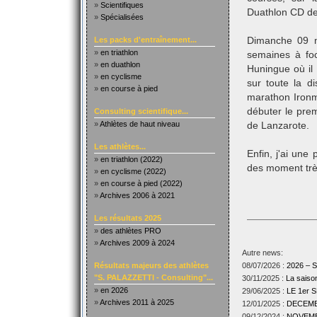
»
Scientifiques
Duathlon CD de
»
Spécialisées
Les packs d'entraînement...
Dimanche 09 
»
en triathlon
semaines à foc
»
en duathlon
Huningue où il 
»
en cyclisme
sur toute la d
»
en course à pied
marathon Ironm
débuter le pre
Consulting scientifique...
»
Athlètes de haut niveau
de Lanzarote.
Les athlètes...
Enfin, j'ai une
»
en triathlon (2022)
des moment très
»
en cyclisme (2022)
»
en course à pied (2022)
»
Archives 2006 à 2021
Les résultats 2025
»
des athlètes PRO
»
Archives 2009 à 2024
Autre news:
Résultats majeurs des athlètes
08/07/2026 :
2026 –
"S. PALAZZETTI - Consulting"...
30/11/2025 :
La sais
»
en 2026
29/06/2025 :
LE 1er
»
Archives 2011 à 2025
12/01/2025 :
DECEMBR
09/12/2024 :
NOVEMBR