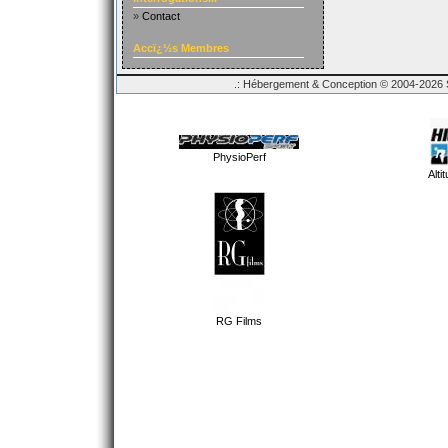
»
Contact
Accï¿½s Membres
.: Hébergement & Conception © 2004-2026 Sp
PhysioPerf
Alti
RG Films