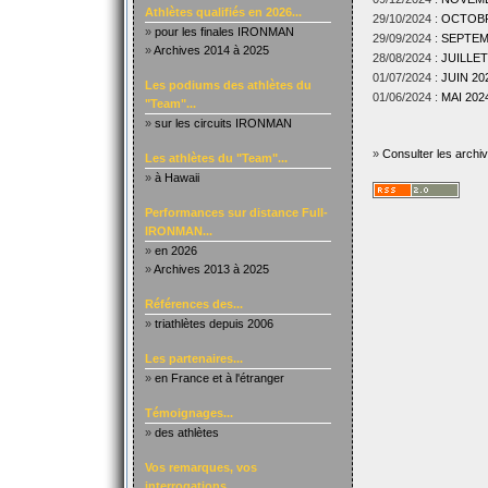
Athlètes qualifiés en 2026...
29/10/2024 :
OCTOBRE
»
pour les finales IRONMAN
29/09/2024 :
SEPTEMB
»
Archives 2014 à 2025
28/08/2024 :
JUILLET
01/07/2024 :
JUIN 202
Les podiums des athlètes du
01/06/2024 :
MAI 2024
"Team"...
»
sur les circuits IRONMAN
»
Consulter les archi
Les athlètes du "Team"...
»
à Hawaii
Performances sur distance Full-
IRONMAN...
»
en 2026
»
Archives 2013 à 2025
Références des...
»
triathlètes depuis 2006
Les partenaires...
»
en France et à l'étranger
Témoignages...
»
des athlètes
Vos remarques, vos
interrogations...