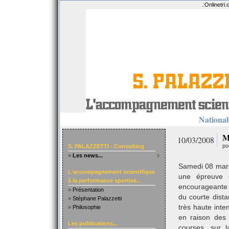
.:
Onlinetri
Nationale
M
10/03/2008
po
S. PALAZZETTI - Consulting
»
Les news...
Samedi 08 mars
L'accompagnement scientifique
une épreuve d
à la performance sportive...
encourageante 
»
Présentation
du courte dist
»
Stéphane Palazzetti
très haute inte
»
Philosophie
en raison des
Les publications...
courses, sur l