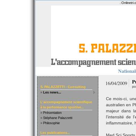
.:
Onlinetri
Nationale
Pu
16/04/2009
po
S. PALAZZETTI - Consulting
»
Les news...
Ce mois-ci, une
L'accompagnement scientifique
australien en P
à la performance sportive...
majeur dans l
»
Présentation
l'intensité de
»
Stéphane Palazzetti
inflammatoire, 
»
Philosophie
Les publications...
Med Sci Sports