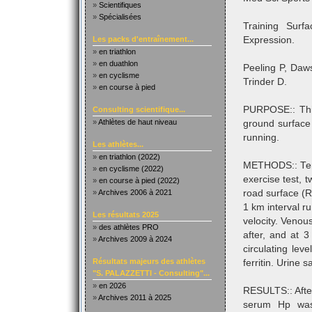
»
Scientifiques
»
Spécialisées
Training Surf
Les packs d'entraînement...
Expression.
»
en triathlon
»
en duathlon
Peeling P, Daw
»
en cyclisme
Trinder D.
»
en course à pied
PURPOSE:: This 
Consulting scientifique...
»
Athlètes de haut niveau
ground surface 
running.
Les athlètes...
»
en triathlon (2022)
METHODS:: Ten 
»
en cyclisme (2022)
exercise test,
»
en course à pied (2022)
»
Archives 2006 à 2021
road surface (
1 km interval r
Les résultats 2025
velocity. Venou
»
des athlètes PRO
after, and at 
»
Archives 2009 à 2024
circulating lev
Résultats majeurs des athlètes
ferritin. Urine
"S. PALAZZETTI - Consulting"...
»
en 2026
RESULTS:: After
»
Archives 2011 à 2025
serum Hp was 