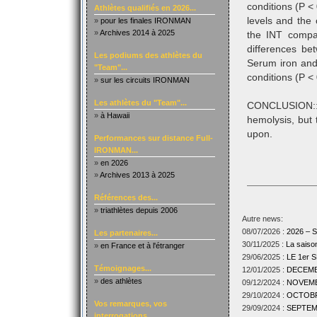
conditions (P <
Athlètes qualifiés en 2026...
levels and the 
»
pour les finales IRONMAN
»
Archives 2014 à 2025
the INT compa
differences b
Les podiums des athlètes du
Serum iron and f
"Team"...
conditions (P < 
»
sur les circuits IRONMAN
Les athlètes du "Team"...
CONCLUSION:: 
»
à Hawaii
hemolysis, but 
upon.
Performances sur distance Full-
IRONMAN...
»
en 2026
»
Archives 2013 à 2025
Références des...
»
triathlètes depuis 2006
Autre news:
08/07/2026 :
2026 –
Les partenaires...
30/11/2025 :
La sais
»
en France et à l'étranger
29/06/2025 :
LE 1er
Témoignages...
12/01/2025 :
DECEMBR
»
des athlètes
09/12/2024 :
NOVEMBR
29/10/2024 :
OCTOBRE
Vos remarques, vos
29/09/2024 :
SEPTEMB
interrogations...