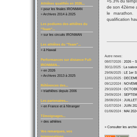
+5.3% du temps 
Athlètes qualifiés en 2026...
de son 42ème an
»
pour les finales IRONMAN
le marathon. 
»
Archives 2014 à 2025
qualification ha
Les podiums des athlètes du
"Team"...
»
sur les circuits IRONMAN
Les athlètes du "Team"...
»
à Hawaii
Autre news:
Performances sur distance Full-
08/07/2026 :
2026 –
IRONMAN...
30/11/2025 :
La sais
»
en 2026
29/06/2025 :
LE 1er
»
Archives 2013 à 2025
12/01/2025 :
DECEMBR
09/12/2024 :
NOVEMBR
Références des...
29/10/2024 :
OCTOBRE
»
triathlètes depuis 2006
29/09/2024 :
SEPTEMB
28/08/2024 :
JUILLET
Les partenaires...
01/07/2024 :
JUIN 202
»
en France et à l'étranger
01/06/2024 :
MAI 2024
Témoignages...
»
des athlètes
»
Consulter les archi
Vos remarques, vos
interrogations...