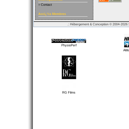
»
Contact
Accï¿½s Membres
.: Hébergement & Conception © 2004-2026 Sp
PhysioPerf
Alti
RG Films