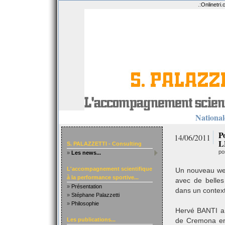
.:
Onlinetri
Nationale
P
14/06/2011
L
S. PALAZZETTI - Consulting
po
»
Les news...
L'accompagnement scientifique
Un nouveau wee
à la performance sportive...
avec de belles
»
Présentation
dans un context
»
Stéphane Palazzetti
»
Philosophie
Hervé BANTI a 
Les publications...
de Cremona en