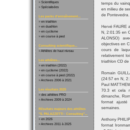
»
Scientifiques
temps du vainq
»
Spécialisées
en milieu de s
de Pontevedra.
Les packs d'entraînement...
»
en triathlon
Hervé FAURE a 
»
en duathlon
»
en cyclisme
N, 2:01:35 en 
»
en course à pied
ALONSO) avec
objectives en C
Consulting scientifique...
cours de laque
»
Athlètes de haut niveau
relativement l
Les athlètes...
triathlon CD de 
»
en triathlon (2022)
»
en cyclisme (2022)
Romain GUILLA
»
en course à pied (2022)
(24:57 en N, 2
»
Archives 2006 à 2021
Paul MATTHEWS),
Les résultats 2025
70.3 et cela 
»
des athlètes PRO
dimanche, Roma
»
Archives 2009 à 2024
format ajusté
semaines.
Résultats majeurs des athlètes
"S. PALAZZETTI - Consulting"...
»
en 2026
Anthony PHILIP
»
Archives 2011 à 2025
format Ironman