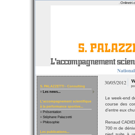
.:
Onlinetri
Nationale
W
30/05/2012
po
S. PALAZZETTI - Consulting
»
Les news...
Le week-end de
L'accompagnement scientifique
course des cond
à la performance sportive...
d’entre eux chu
»
Présentation
»
Stéphane Palazzetti
Renaud CADIERE
»
Philosophie
700 m de déniv
Les publications...
pied suite à u