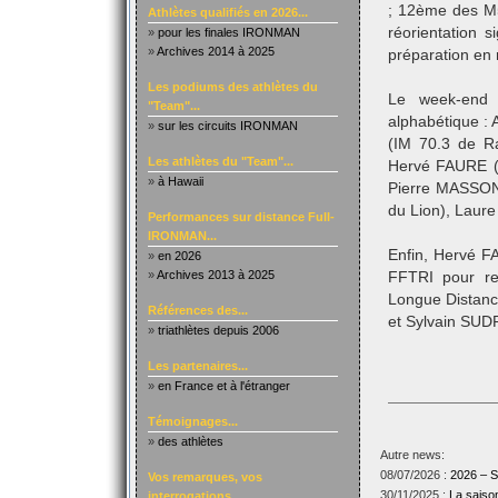
; 12ème des M5
Athlètes qualifiés en 2026...
réorientation 
»
pour les finales IRONMAN
»
Archives 2014 à 2025
préparation en 
Les podiums des athlètes du
Le week-end 
"Team"...
alphabétique :
»
sur les circuits IRONMAN
(IM 70.3 de R
Les athlètes du "Team"...
Hervé FAURE (I
»
à Hawaii
Pierre MASSONN
du Lion), Laure
Performances sur distance Full-
IRONMAN...
Enfin, Hervé FA
»
en 2026
»
Archives 2013 à 2025
FFTRI pour re
Longue Distan
Références des...
et Sylvain SUD
»
triathlètes depuis 2006
Les partenaires...
»
en France et à l'étranger
Témoignages...
»
des athlètes
Autre news:
08/07/2026 :
2026 –
Vos remarques, vos
30/11/2025 :
La sais
interrogations...