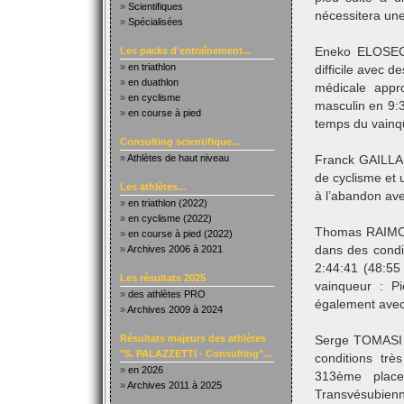
»
Scientifiques
nécessitera une
»
Spécialisées
Les packs d'entraînement...
Eneko ELOSEGU
»
en triathlon
difficile avec 
»
en duathlon
médicale appr
»
en cyclisme
masculin en 9:
»
en course à pied
temps du vainq
Consulting scientifique...
»
Athlètes de haut niveau
Franck GAILLAR
de cyclisme et 
Les athlètes...
à l’abandon ave
»
en triathlon (2022)
»
en cyclisme (2022)
Thomas RAIMOND
»
en course à pied (2022)
»
Archives 2006 à 2021
dans des condit
2:44:41 (48:5
Les résultats 2025
vainqueur : P
»
des athlètes PRO
également avec
»
Archives 2009 à 2024
Résultats majeurs des athlètes
Serge TOMASI a
"S. PALAZZETTI - Consulting"...
conditions très
»
en 2026
313ème plac
»
Archives 2011 à 2025
Transvésubienn