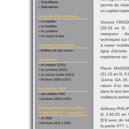
»
Scientifiques
permis de réali
»
Spécialisées
un capital expér
Les packs d'entraînement...
»
en triathlon
Vincent FROI
»
en duathlon
(25:16 en N, 
»
en cyclisme
vainqueur : 
»
en course à pied
techniques sur 
à rester mobili
Consulting scientifique...
»
Athlètes de haut niveau
ligne d’arrivée
expérience sur 
Les athlètes...
»
en triathlon (2022)
Pierre MASSON
»
en cyclisme (2022)
(51:15 en N, 5
»
en course à pied (2022)
»
Archives 2006 à 2021
11ème GA 25-2
raison d’un der
Les résultats 2025
dans le bon tem
»
des athlètes PRO
meilleure perfo
»
Archives 2009 à 2024
Résultats majeurs des athlètes
Anthony PHILIP
"S. PALAZZETTI - Consulting"...
N, 2:50:20 en 
»
en 2026
EH) avec de tr
»
Archives 2011 à 2025
la partie VTT. 