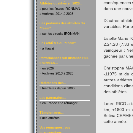
conséquences s
Athlètes qualifiés en 2026...
dans une nouvel
»
pour les finales IRONMAN
»
Archives 2014 à 2025
D’autres athlèt
Les podiums des athlètes du
variables. Par 
"Team"...
»
sur les circuits IRONMAN
Estelle-Marie
Les athlètes du "Team"...
2:24:28 (7:33 
»
à Hawaii
vainqueur : Ne
gâchée par une 
Performances sur distance Full-
IRONMAN...
Christophe MAG
»
en 2026
»
Archives 2013 à 2025
-11975 m de dé
autres athlète
Références des...
conditions clima
»
triathlètes depuis 2006
des athlètes.
Les partenaires...
»
en France et à l'étranger
Laure RICO a t
km, +1800 m d
Témoignages...
Betina CRAMER)
»
des athlètes
cette année.
Vos remarques, vos
interrogations...