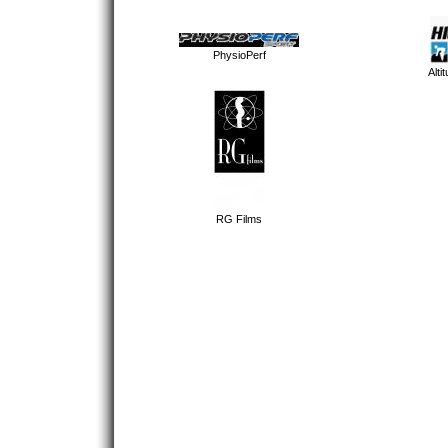
PhysioPerf
Alti
RG Films