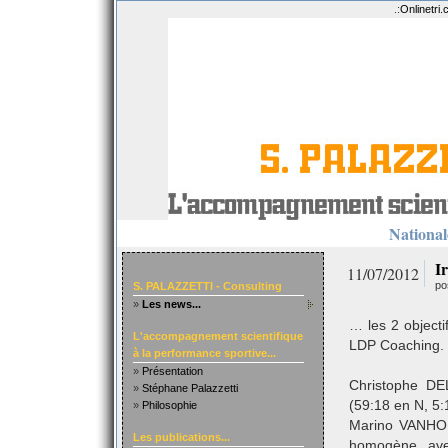
.:
Onlinetri
Nationale
I
11/07/2012
po
S. PALAZZETTI - Consulting
»
Les news...
… les 2 object
L'accompagnement scientifique
LDP Coaching. L
à la performance sportive...
»
Présentation
Christophe DE
»
Stéphane Palazzetti
(59:18 en N, 5
»
Philosophie
Marino VANHOE
Les publications...
homogène, avec