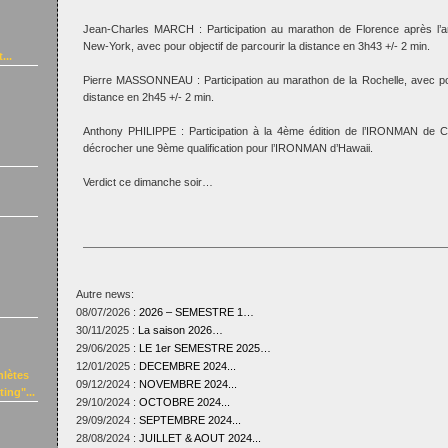
Jean-Charles MARCH : Participation au marathon de Florence après l’a
New-York, avec pour objectif de parcourir la distance en 3h43 +/- 2 min.
...
Pierre MASSONNEAU : Participation au marathon de la Rochelle, avec pour
distance en 2h45 +/- 2 min.
Anthony PHILIPPE : Participation à la 4ème édition de l’IRONMAN de Co
décrocher une 9ème qualification pour l’IRONMAN d’Hawaii.
Verdict ce dimanche soir…
Autre news:
08/07/2026 :
2026 – SEMESTRE 1…
30/11/2025 :
La saison 2026…
29/06/2025 :
LE 1er SEMESTRE 2025…
12/01/2025 :
DECEMBRE 2024...
hlètes
09/12/2024 :
NOVEMBRE 2024...
ing"...
29/10/2024 :
OCTOBRE 2024...
29/09/2024 :
SEPTEMBRE 2024...
28/08/2024 :
JUILLET & AOUT 2024...