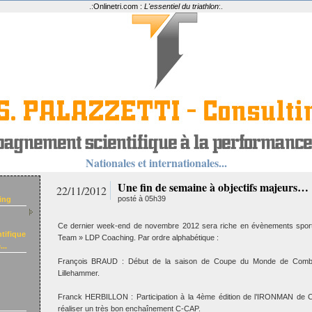
.:
Onlinetri.com :
L'essentiel du triathlon
:.
Nationales et internationales...
Une fin de semaine à objectifs majeurs…
22/11/2012
posté à 05h39
ing
Ce dernier week-end de novembre 2012 sera riche en évènements sporti
tifique
Team » LDP Coaching. Par ordre alphabétique :
..
François BRAUD : Début de la saison de Coupe du Monde de Combi
Lillehammer.
Franck HERBILLON : Participation à la 4ème édition de l’IRONMAN de Co
réaliser un très bon enchaînement C-CAP.