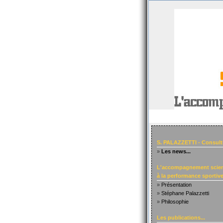
S. PALAZZETTI - Consult
»
Les news...
L'accompagnement scien
à la performance sportive.
»
Présentation
»
Stéphane Palazzetti
»
Philosophie
Les publications...