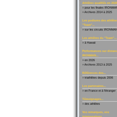
Athlètes qualifiés en 2026
»
pour les finales IRONMA
»
Archives 2014 à 2025
Les podiums des athlète
"Team"...
»
sur les circuits IRONMA
Les athlètes du "Team"...
»
à Hawaii
Performances sur distanc
IRONMAN...
»
en 2026
»
Archives 2013 à 2025
Références des...
»
triathlètes depuis 2006
Les partenaires...
»
en France et à l'étranger
Témoignages...
»
des athlètes
Vos remarques, vos
interrogations...