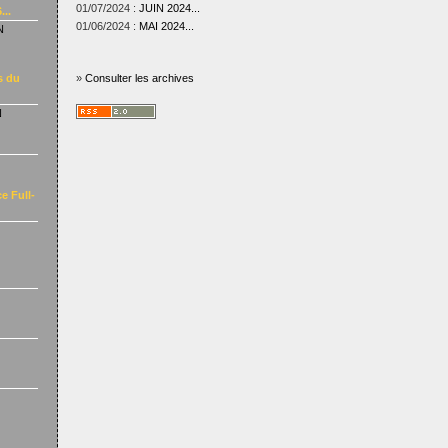
01/07/2024 :
JUIN 2024...
...
01/06/2024 :
MAI 2024...
N
s du
»
Consulter les archives
N
e Full-