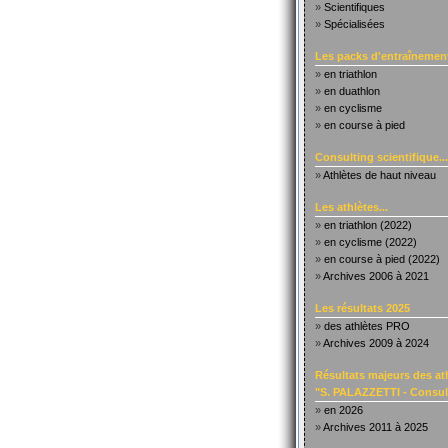
»
Scientifiques
»
Spécialisées
Les packs d'entraînement
»
en triathlon
»
en duathlon
»
en cyclisme
»
en course à pied
Consulting scientifique...
»
Athlètes de haut niveau
Les athlètes...
»
en triathlon (2022)
»
en cyclisme (2022)
»
en course à pied (2022)
»
Archives 2006 à 2021
Les résultats 2025
»
des athlètes PRO
»
Archives 2009 à 2024
Résultats majeurs des at
"S. PALAZZETTI - Consult
»
en 2026
»
Archives 2011 à 2025