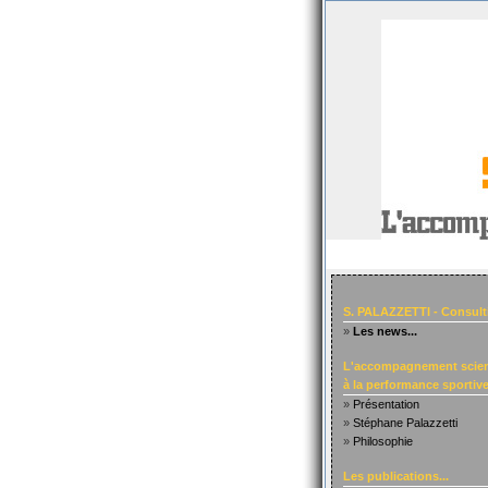
S. PALAZZETTI - Consult
»
Les news...
L'accompagnement scien
à la performance sportive.
»
Présentation
»
Stéphane Palazzetti
»
Philosophie
Les publications...