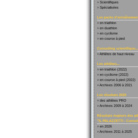
»
Scientifiques
»
Spécialisées
Les packs d'entraînement
»
en triathlon
»
en duathlon
»
en cyclisme
»
en course à pied
Consulting scientifique...
»
Athlètes de haut niveau
Les athlètes...
»
en triathlon (2022)
»
en cyclisme (2022)
»
en course à pied (2022)
»
Archives 2006 à 2021
Les résultats 2025
»
des athlètes PRO
»
Archives 2009 à 2024
Résultats majeurs des at
"S. PALAZZETTI - Consult
»
en 2026
»
Archives 2011 à 2025