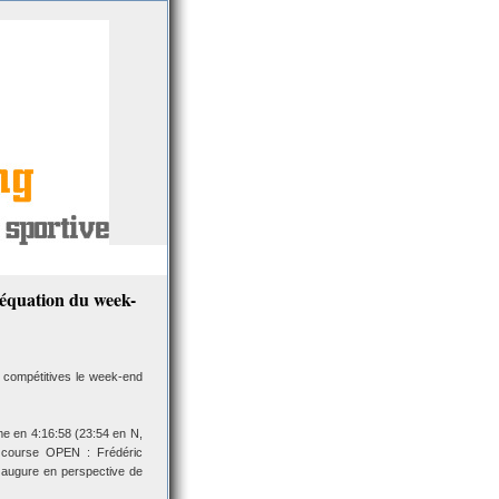
l’équation du week-
 compétitives le week-end
e en 4:16:58 (23:54 en N,
 course OPEN : Frédéric
n augure en perspective de