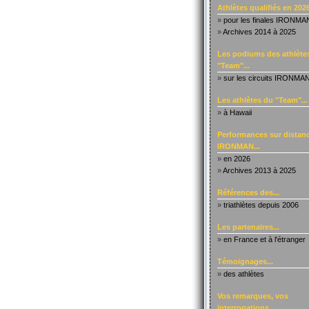
Athlètes qualifiés en 2026
»
pour les finales IRONMA
»
Archives 2014 à 2025
Les podiums des athlète
"Team"...
»
sur les circuits IRONMA
Les athlètes du "Team"...
»
à Hawaii
Performances sur distanc
IRONMAN...
»
en 2026
»
Archives 2013 à 2025
Références des...
»
triathlètes depuis 2006
Les partenaires...
»
en France et à l'étranger
Témoignages...
»
des athlètes
Vos remarques, vos
interrogations...