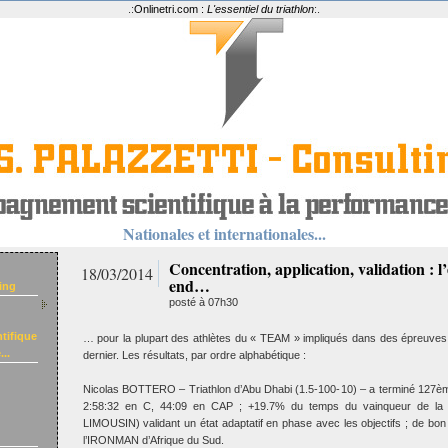
.:
Onlinetri.com :
L'essentiel du triathlon
:.
Nationales et internationales...
Concentration, application, validation : 
18/03/2014
end…
ing
posté à 07h30
tifique
… pour la plupart des athlètes du « TEAM » impliqués dans des épreuves
..
dernier. Les résultats, par ordre alphabétique :
Nicolas BOTTERO – Triathlon d’Abu Dhabi (1.5-100-10) – a terminé 127èm
2:58:32 en C, 44:09 en CAP ; +19.7% du temps du vainqueur de la
LIMOUSIN) validant un état adaptatif en phase avec les objectifs ; de bo
l’IRONMAN d’Afrique du Sud.