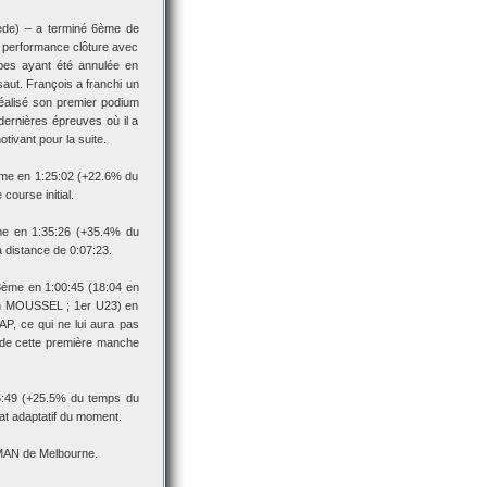
de) – a terminé 6ème de
te performance clôture avec
ipes ayant été annulée en
saut. François a franchi un
 réalisé son premier podium
dernières épreuves où il a
tivant pour la suite.
me en 1:25:02 (+22.6% du
course initial.
me en 1:35:26 (+35.4% du
 distance de 0:07:23.
ème en 1:00:45 (18:04 en
in MOUSSEL ; 1er U23) en
AP, ce qui ne lui aura pas
s de cette première manche
5:49 (+25.5% du temps du
at adaptatif du moment.
NMAN de Melbourne.