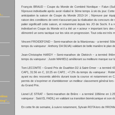
François BRAUD – Coupe du Monde de Combiné Nordique – Falun (Suè
l’épreuve individuelle après avoir réalisé le 3ème temps à ski du jour. Cet
...
anticipation la saison de Coupe du Monde 2013-14 ; l’épreuve par équ
raison des conditions de vent n’assurant pas la réalisation du concours de 
palier significatif cette saison, et notamment depuis les JO de Sochi. Il a
individuel en Coupe du Monde et il a été un « acteur » important lors des 
démontré un sens tactique sur les skis en progression. Tout cela est très mo
Vincent FROIDEFOND – Semi-marathon de la Wantzenau - a terminé 50è
temps du vainqueur : Anthony DA SILVA) validant de belle manière le plan de 
Jean-Christophe HARDY – Semi-marathon de Diekirch – a terminé 84è
temps du vainqueur : Justin MAHIEU) améliorant sa meilleure marque sur la
Tom LECOMTE – Grand Prix de Duathlon D2 à Saint-Omer – a terminé 43
CAP1, 31:56 en C, 10:25 en CAP2 ; +7.2% du temps du vainqueur : Rob
ayant eu des ressentis altérés durant toute la course et notamment en C
permis de s’exprimer et d’ambitionner un meilleur classement général lor
du Grand Prix.
Lionel LE STRAT – Semi-marathon de Brière – a terminé 108ème en 1:2
hlètes
vainqueur : Saïd EL FADIL) en validant sa transition biomécanique et son ét
ing"...
En cette fin de semaine, à suivre notamment, Sylvain ROTA lors de l’IRO