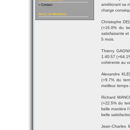
améliorant sa m
»
Contact
charge conséqu
Accï¿½s Membres
Christophe DEL
(+16.0% du te
satisfaisante et
5 mois.
Thierry GAGNA
1:40:57 (+64.1
cohérente au vu
Alexandre KLEI
(+9.7% du tem
meilleur temps 
Richard MANCH
(+22.5% du tem
belle manière l
belle satisfactio
Jean-Charles 