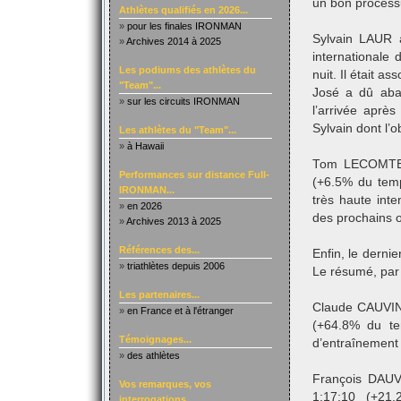
un bon process
Athlètes qualifiés en 2026...
»
pour les finales IRONMAN
Sylvain LAUR a
»
Archives 2014 à 2025
internationale 
Les podiums des athlètes du
nuit. Il était 
"Team"...
José a dû aban
»
sur les circuits IRONMAN
l’arrivée aprè
Sylvain dont l’o
Les athlètes du "Team"...
»
à Hawaii
Tom LECOMTE 
Performances sur distance Full-
(+6.5% du temp
IRONMAN...
très haute int
»
en 2026
des prochains o
»
Archives 2013 à 2025
Références des...
Enfin, le derni
»
triathlètes depuis 2006
Le résumé, par 
Les partenaires...
Claude CAUVIN 
»
en France et à l'étranger
(+64.8% du t
Témoignages...
d’entraînement 
»
des athlètes
François DAU
Vos remarques, vos
1:17:10 (+21
interrogations...