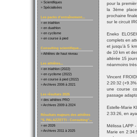
»
Scientifiques
pour la premiè
»
Spécialisées
la 3ème place
prochaine fina
Les packs d'entraînement...
sur le circuit 
»
en triathlon
»
en duathlon
»
en cyclisme
Eneko ELOSEGU
»
en course à pied
complets en att
et jusqu’à 5 km
Consulting scientifique...
de 10 km et de
»
Athlètes de haut niveau
altérée 15 jou
Les athlètes...
néanmoins très 
»
en triathlon (2022)
»
en cyclisme (2022)
Vincent FROID
»
en course à pied (2022)
2:20:32 (+9.3%
»
Archives 2006 à 2021
une course co
Les résultats 2025
passage adaptati
»
des athlètes PRO
»
Archives 2009 à 2024
Estelle-Marie 
2:33:26, en ayan
Résultats majeurs des athlètes
"S. PALAZZETTI - Consulting"...
»
en 2026
Mélissa LAPP -
»
Archives 2011 à 2025
Marie en 2:34: