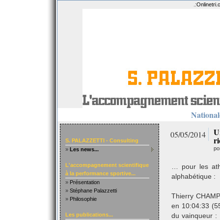
.:
Onlinetri
Nationale
U
05/05/2014
r
S. PALAZZETTI - Consulting
po
»
Les news...
L'accompagnement scientifique
… pour les at
à la performance sportive...
alphabétique :
»
Présentation
»
Stéphane Palazzetti
Thierry CHAMP
»
Philosophie
en 10:04:33 (5
Les publications...
du vainqueur :