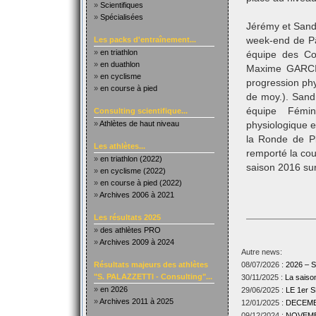
»
Scientifiques
»
Spécialisées
Jérémy et Sand
Les packs d'entraînement...
week-end de Pâ
»
en triathlon
équipe des Co
»
en duathlon
Maxime GARCIA
»
en cyclisme
progression phy
»
en course à pied
de moy.). Sand
équipe Fémin
Consulting scientifique...
»
Athlètes de haut niveau
physiologique en
la Ronde de P
Les athlètes...
remporté la cou
»
en triathlon (2022)
saison 2016 su
»
en cyclisme (2022)
»
en course à pied (2022)
»
Archives 2006 à 2021
Les résultats 2025
»
des athlètes PRO
»
Archives 2009 à 2024
Autre news:
Résultats majeurs des athlètes
08/07/2026 :
2026 –
"S. PALAZZETTI - Consulting"...
30/11/2025 :
La sais
»
en 2026
29/06/2025 :
LE 1er
»
Archives 2011 à 2025
12/01/2025 :
DECEMBR
09/12/2024 :
NOVEMBR