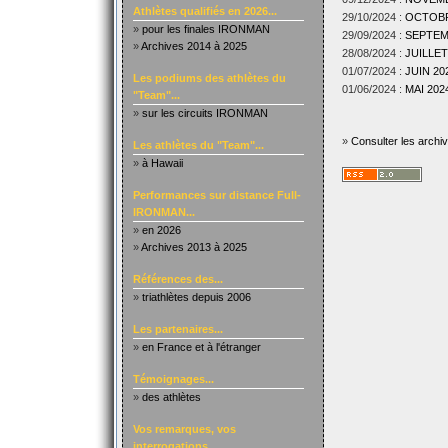
Athlètes qualifiés en 2026...
29/10/2024 :
OCTOBRE
»
pour les finales IRONMAN
29/09/2024 :
SEPTEMB
»
Archives 2014 à 2025
28/08/2024 :
JUILLET
01/07/2024 :
JUIN 202
Les podiums des athlètes du
01/06/2024 :
MAI 2024
"Team"...
»
sur les circuits IRONMAN
»
Consulter les archi
Les athlètes du "Team"...
»
à Hawaii
Performances sur distance Full-
IRONMAN...
»
en 2026
»
Archives 2013 à 2025
Références des...
»
triathlètes depuis 2006
Les partenaires...
»
en France et à l'étranger
Témoignages...
»
des athlètes
Vos remarques, vos
interrogations...