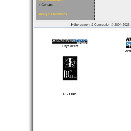
»
Contact
Accï¿½s Membres
.: Hébergement & Conception © 2004-2026 Sp
PhysioPerf
Alti
RG Films