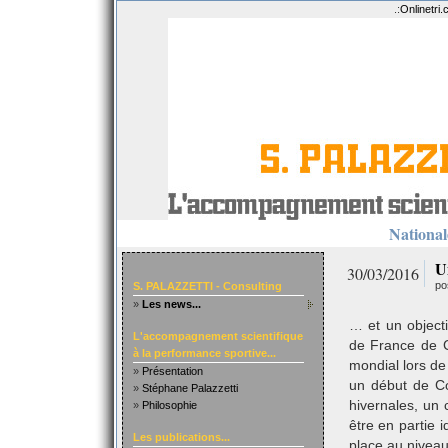
.:
Onlinetri
Nationale
U
30/03/2016
po
S. PALAZZETTI - Consulting
»
Les news...
… et un object
L'accompagnement scientifique
de France de 
à la performance sportive...
mondial lors d
»
Présentation
un début de Co
»
Stéphane Palazzetti
hivernales, un 
»
Philosophie
être en partie i
Les publications...
place au nive