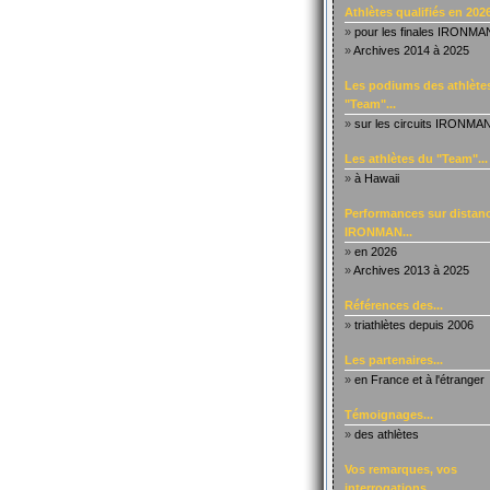
Athlètes qualifiés en 2026
»
pour les finales IRONMA
»
Archives 2014 à 2025
Les podiums des athlète
"Team"...
»
sur les circuits IRONMA
Les athlètes du "Team"...
»
à Hawaii
Performances sur distanc
IRONMAN...
»
en 2026
»
Archives 2013 à 2025
Références des...
»
triathlètes depuis 2006
Les partenaires...
»
en France et à l'étranger
Témoignages...
»
des athlètes
Vos remarques, vos
interrogations...