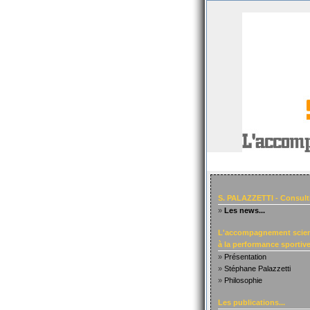
S. PALAZZETTI - Consult
»
Les news...
L'accompagnement scien
à la performance sportive.
»
Présentation
»
Stéphane Palazzetti
»
Philosophie
Les publications...