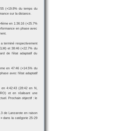
:55 (+19.8% du temps du
mance sur la distance.
64ème en 1:36:16 (+25.7%
erformance en phase avec
ment.
a terminé respectivement
ELM) et 38:46 (+22.7% du
d de l’état adaptatif du
ème en 47:46 (+14.5% du
ase avec l’état adaptatif
n 4:42:43 (28:42 en N,
O) et en réalisant une
el. Prochain objectif : le
0.3 de Lanzarote en raison
 » dans la catégorie 25-29